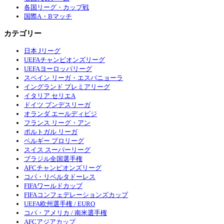
各国リーグ・カップ戦
国際A・Bマッチ
カテゴリー
日本 Jリーグ
UEFAチャンピオンズリーグ
UEFAヨーロッパリーグ
スペイン リーガ・エスパニョーラ
イングランド プレミアリーグ
イタリア セリエA
ドイツ ブンデスリーガ
オランダ エールディビジ
フランス リーグ・アン
ポルトガル リーガ
ベルギー プロリーグ
スイス スーパーリーグ
ブラジル全国選手権
AFCチャンピオンズリーグ
コパ・リベルタドーレス
FIFAワールドカップ
FIFAコンフェデレーションズカップ
UEFA欧州選手権 / EURO
コパ・アメリカ / 南米選手権
AFCアジアカップ