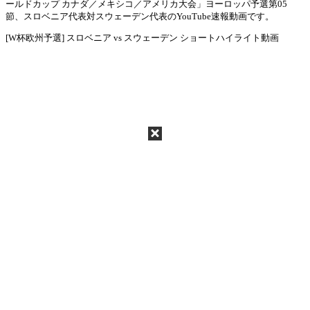
ールドカップ カナダ／メキシコ／アメリカ大会」ヨーロッパ予選第05
Mute
節、スロベニア代表対スウェーデン代表のYouTube速報動画です。
[W杯欧州予選] スロベニア vs スウェーデン ショートハイライト動画