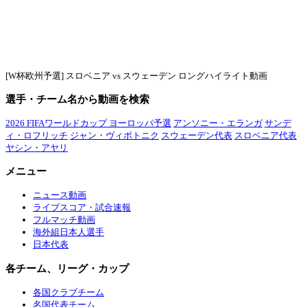
[W杯欧州予選] スロベニア vs スウェーデン ロングハイライト動画
選手・チーム名から動画を検索
2026 FIFAワールドカップ ヨーロッパ予選
アンソニー・エランガ
サンデ
ィ・ロフリッチ
ジャン・ヴィポトニク
スウェーデン代表
スロベニア代表
ヤシン・アヤリ
メニュー
ニュース動画
ライブスコア・試合速報
フルマッチ動画
海外組日本人選手
日本代表
各チーム、リーグ・カップ
各国クラブチーム
名国代表チーム