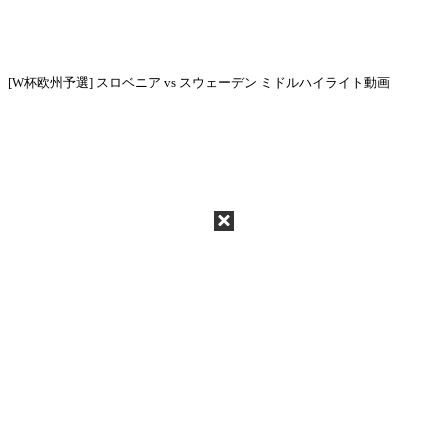
[W杯欧州予選] スロベニア vs スウェーデン ミドルハイライト動画