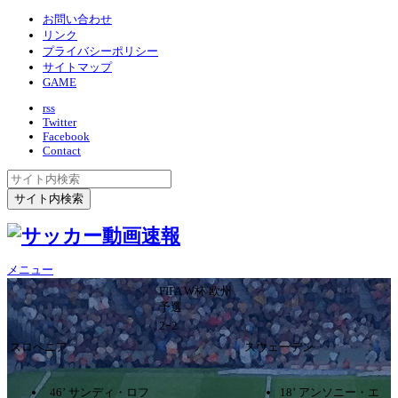
お問い合わせ
リンク
プライバシーポリシー
サイトマップ
GAME
rss
Twitter
Facebook
Contact
メニュー
FIFA W杯 欧州
予選
2ｰ2
スロベニア
スウェーデン
46’ サンディ・ロフ
18’ アンソニー・エ