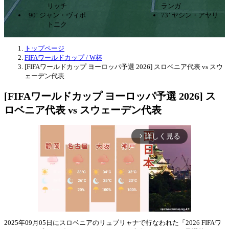
リッチ
ランガ
90’ ジャン・ヴィポ
73’ ヤシン・アヤリ
トニク
トップページ
FIFAワールドカップ / W杯
[FIFAワールドカップ ヨーロッパ予選 2026] スロベニア代表 vs スウ
ェーデン代表
[FIFAワールドカップ ヨーロッパ予選 2026] ス
ロベニア代表 vs スウェーデン代表
詳しく見る
arrow_forward_ios
2025年09月05日にスロベニアのリュブリャナで行なわれた「2026 FIFAワ