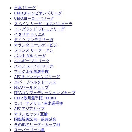
日本 Jリーグ
UEFAチャンピオンズリーグ
UEFAヨーロッパリーグ
スペイン リーガ・エスパニョーラ
イングランド プレミアリーグ
イタリア セリエA
ドイツ ブンデスリーガ
オランダ エールディビジ
フランス リーグ・アン
ポルトガル リーガ
ベルギー プロリーグ
スイス スーパーリーグ
ブラジル全国選手権
AFCチャンピオンズリーグ
コパ・リベルタドーレス
FIFAワールドカップ
FIFAコンフェデレーションズカップ
UEFA欧州選手権 / EURO
コパ・アメリカ / 南米選手権
AFCアジアカップ
オリンピック / 五輪
国際親善試合・親善試合
その他のリーグ・カップ戦
スーパーゴール集