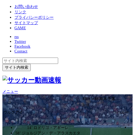
お問い合わせ
リンク
プライバシーポリシー
サイトマップ
GAME
rss
Twitter
Facebook
Contact
メニュー
FIFA W杯 南米予選
3ｰ0
ウルグアイ
ペルー
14’ ロドリゴ・アギーレ
58’ ジョルジアン・デ・アラスカエタ