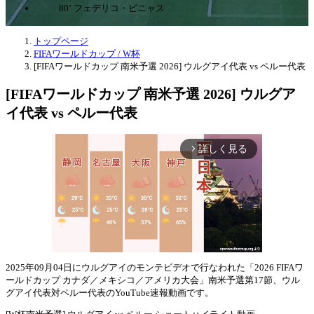
80’ フェデリコ・ビニャス
トップページ
FIFAワールドカップ / W杯
[FIFAワールドカップ 南米予選 2026] ウルグアイ代表 vs ペルー代表
[FIFAワールドカップ 南米予選 2026] ウルグア
イ代表 vs ペルー代表
詳しく見る
arrow_forward_ios
2025年09月04日にウルグアイのモンテビデオで行なわれた「2026 FIFAワ
ールドカップ カナダ／メキシコ／アメリカ大会」南米予選第17節、ウル
Mute
グアイ代表対ペルー代表のYouTube速報動画です。