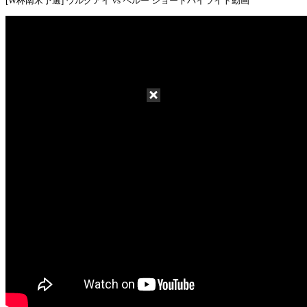
[W杯南米予選] ウルグアイ vs ペルー ショートハイライト動画