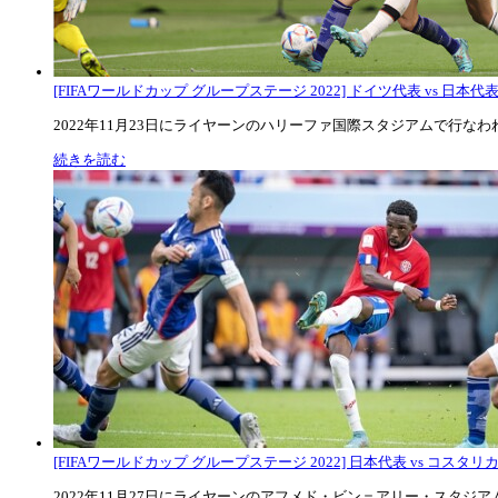
[FIFAワールドカップ グループステージ 2022] ドイツ代表 vs 日本代
2022年11月23日にライヤーンのハリーファ国際スタジアムで行なわれた
続きを読む
[FIFAワールドカップ グループステージ 2022] 日本代表 vs コスタリカ代
2022年11月27日にライヤーンのアフメド・ビン＝アリー・スタジアムで