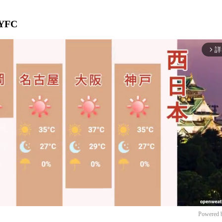
YFC
詳
arrow_forward_ios
Powered 