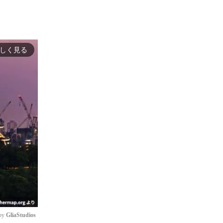
しく見る
by 
GliaStudios