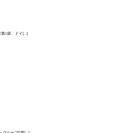
節、ドイ[...]
ープE第[...]