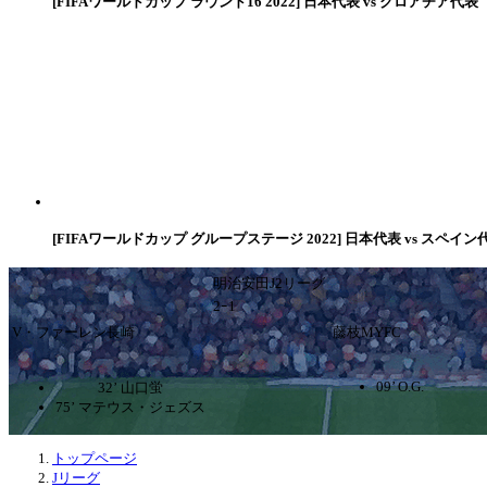
[FIFAワールドカップ ラウンド16 2022] 日本代表 vs クロアチア代表
[FIFAワールドカップ グループステージ 2022] 日本代表 vs スペイン
明治安田J2リーグ
2ｰ1
V・ファーレン長崎
藤枝MYFC
09’ O.G.
32’ 山口蛍
75’ マテウス・ジェズス
トップページ
Jリーグ