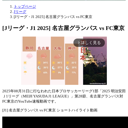
トップページ
Jリーグ
[Jリーグ・J1 2025] 名古屋グランパス vs FC東京
[Jリーグ・J1 2025] 名古屋グランパス vs FC東京
詳しく見る
arrow_forward_ios
2025年08月31日に行なわれた日本プロサッカーリーグ1部「2025 明治安田
Ｊ1リーグ（MEIJI YASUDA J1 LEAGUE）」第28節、名古屋グランパス対
Mute
FC東京のYouTube速報動画です。
[J1] 名古屋グランパス vs FC東京 ショートハイライト動画