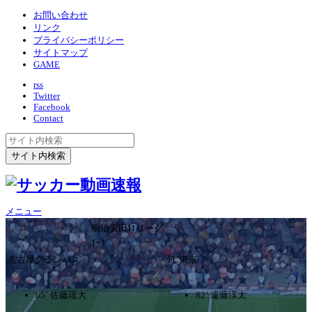
お問い合わせ
リンク
プライバシーポリシー
サイトマップ
GAME
rss
Twitter
Facebook
Contact
メニュー
明治安田J1リーグ
1ｰ1
名古屋グランパス
FC東京
65’ 佐藤瑶大
82’ 遠藤渓太