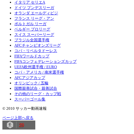
イタリア セリエA
ドイツ ブンデスリーガ
オランダ エールディビジ
フランス リーグ・アン
ポルトガル リーガ
ベルギー プロリーグ
スイス スーパーリーグ
ブラジル全国選手権
AFCチャンピオンズリーグ
コパ・リベルタドーレス
FIFAワールドカップ
FIFAコンフェデレーションズカップ
UEFA欧州選手権 / EURO
コパ・アメリカ / 南米選手権
AFCアジアカップ
オリンピック / 五輪
国際親善試合・親善試合
その他のリーグ・カップ戦
スーパーゴール集
© 2010 サッカー動画速報
ページ上部へ戻る
29