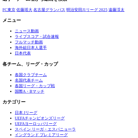
FC東京
佐藤瑶大
名古屋グランパス
明治安田J1リーグ 2025
遠藤渓太
メニュー
ニュース動画
ライブスコア・試合速報
フルマッチ動画
海外組日本人選手
日本代表
各チーム、リーグ・カップ
各国クラブチーム
名国代表チーム
各国リーグ・カップ戦
国際A・Bマッチ
カテゴリー
日本 Jリーグ
UEFAチャンピオンズリーグ
UEFAヨーロッパリーグ
スペイン リーガ・エスパニョーラ
イングランド プレミアリーグ