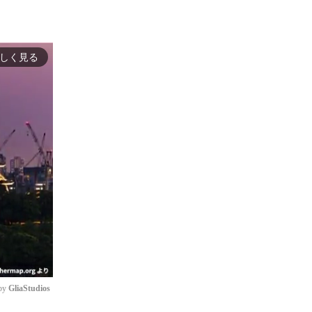
しく見る
by 
GliaStudios