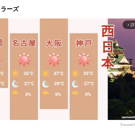
ントラーズ
詳
arrow_forward_ios
Powered 