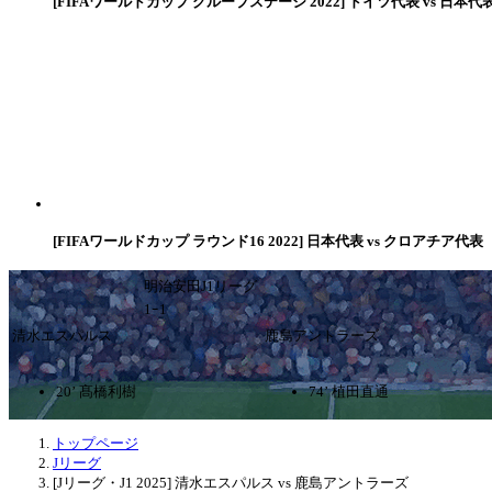
[FIFAワールドカップ グループステージ 2022] ドイツ代表 vs 日本代
[FIFAワールドカップ ラウンド16 2022] 日本代表 vs クロアチア代表
明治安田J1リーグ
1ｰ1
清水エスパルス
鹿島アントラーズ
20’ 髙橋利樹
74’ 植田直通
トップページ
Jリーグ
[Jリーグ・J1 2025] 清水エスパルス vs 鹿島アントラーズ