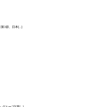
節、日本[...]
ープE第[...]