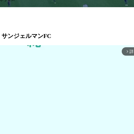
パリ・サンジェルマンFC
詳
arrow_forward_ios