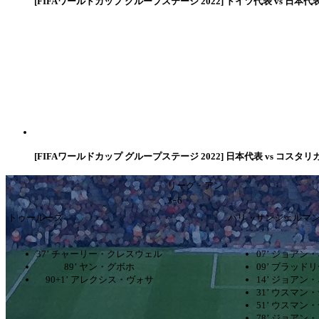
[FIFAワールドカップ グループステージ 2022] ドイツ代表 vs 日本代
[FIFAワールドカップ グループステージ 2022] 日本代表 vs コスタリ
リーグ・アン
3ｰ6
トゥールーズ
パリ・サンジェルマ
37’ チャーリー・クレスウェル
07’ ジョアン
89’ ヤン・グボホ
09’ ブラッド
90+1’ アレクシス・ヴォサ
14’ ジョアン
31’ ウスマン
51’ ウスマン
78’ ジョアン