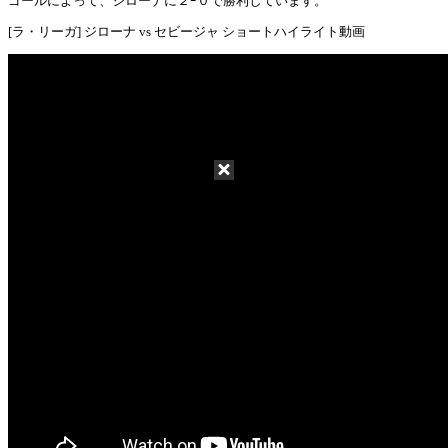
ゴールによって、ジローナに２ｰ０で勝利しています。
[ラ・リーガ] ジローナ vs セビージャ ショートハイライト動画