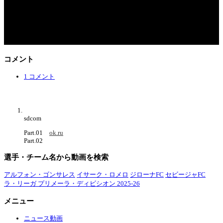
コメント
1 コメント
sdcom
Part.01
ok.ru
Part.02
選手・チーム名から動画を検索
アルフォン・ゴンサレス
イサーク・ロメロ
ジローナFC
セビージャFC
ラ・リーガ プリメーラ・ディビシオン 2025-26
メニュー
ニュース動画