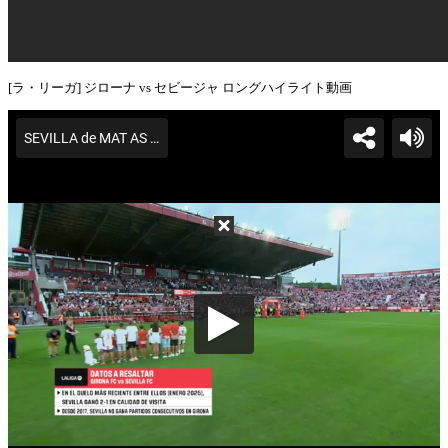
[ラ・リーガ] ジローナ vs セビージャ ロングハイライト動画