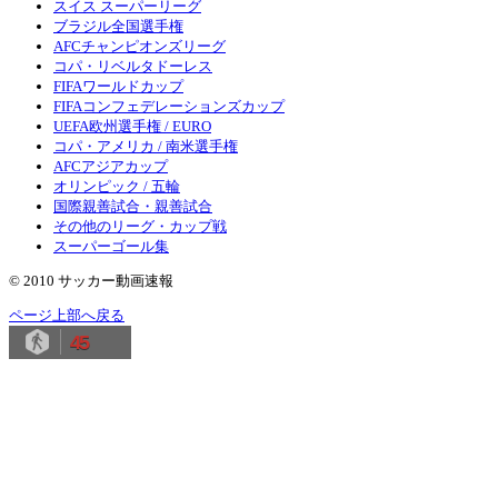
スイス スーパーリーグ
ブラジル全国選手権
AFCチャンピオンズリーグ
コパ・リベルタドーレス
FIFAワールドカップ
FIFAコンフェデレーションズカップ
UEFA欧州選手権 / EURO
コパ・アメリカ / 南米選手権
AFCアジアカップ
オリンピック / 五輪
国際親善試合・親善試合
その他のリーグ・カップ戦
スーパーゴール集
© 2010 サッカー動画速報
ページ上部へ戻る
45