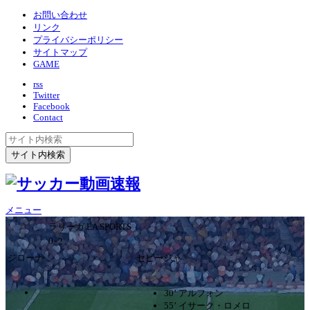
お問い合わせ
リンク
プライバシーポリシー
サイトマップ
GAME
rss
Twitter
Facebook
Contact
メニュー
ラリーガ EA SPORTS
0ｰ2
ジローナ
セビージャ
30’ アルフォン
55’ イサーク・ロメロ