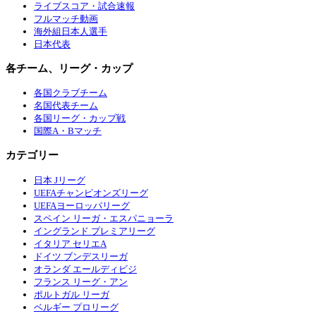
ライブスコア・試合速報
フルマッチ動画
海外組日本人選手
日本代表
各チーム、リーグ・カップ
各国クラブチーム
名国代表チーム
各国リーグ・カップ戦
国際A・Bマッチ
カテゴリー
日本 Jリーグ
UEFAチャンピオンズリーグ
UEFAヨーロッパリーグ
スペイン リーガ・エスパニョーラ
イングランド プレミアリーグ
イタリア セリエA
ドイツ ブンデスリーガ
オランダ エールディビジ
フランス リーグ・アン
ポルトガル リーガ
ベルギー プロリーグ