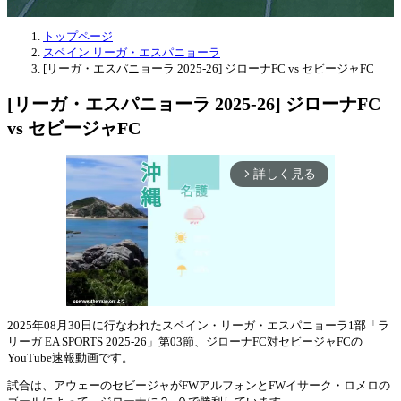
トップページ
スペイン リーガ・エスパニョーラ
[リーガ・エスパニョーラ 2025-26] ジローナFC vs セビージャFC
[リーガ・エスパニョーラ 2025-26] ジローナFC
vs セビージャFC
詳しく見る
arrow_forward_ios
2025年08月30日に行なわれたスペイン・リーガ・エスパニョーラ1部「ラ
リーガ EA SPORTS 2025-26」第03節、ジローナFC対セビージャFCの
Mute
YouTube速報動画です。
試合は、アウェーのセビージャがFWアルフォンとFWイサーク・ロメロの