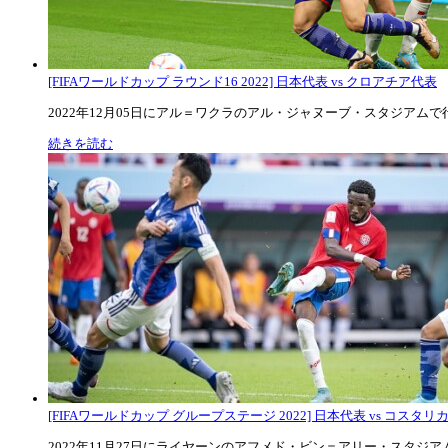
[FIFAワールドカップ ラウンド16 2022] 日本代表 vs クロアチア代表
2022年12月05日にアル＝ワクラのアル・ジャヌーブ・スタジアムで行な
続きを読む
[FIFAワールドカップ グループステージ 2022] 日本代表 vs コスタリカ代
2022年11月27日にライヤーンのアフメド・ビン＝アリー・スタジアムで