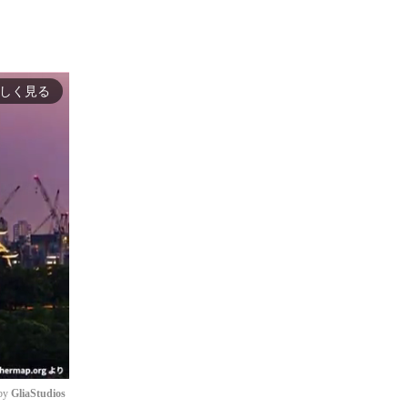
しく見る
by 
GliaStudios