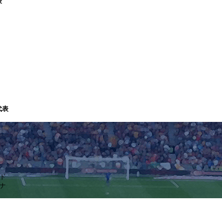
表
代表
イド
ァナ