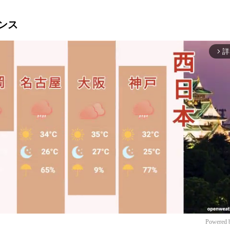
ランス
詳
arrow_forward_ios
Powered 