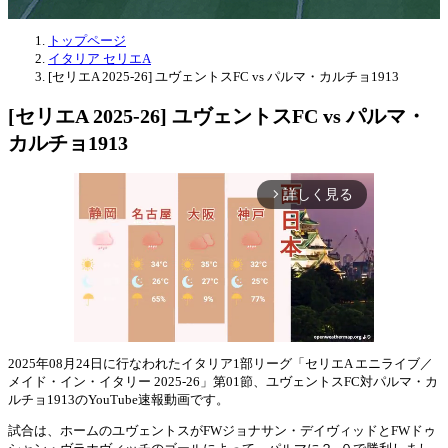
トップページ
イタリア セリエA
[セリエA 2025-26] ユヴェントスFC vs パルマ・カルチョ1913
[セリエA 2025-26] ユヴェントスFC vs パルマ・
カルチョ1913
詳しく見る
arrow_forward_ios
2025年08月24日に行なわれたイタリア1部リーグ「セリエA エニライブ／
メイド・イン・イタリー 2025-26」第01節、ユヴェントスFC対パルマ・カ
Mute
ルチョ1913のYouTube速報動画です。
試合は、ホームのユヴェントスがFWジョナサン・デイヴィッドとFWドゥ