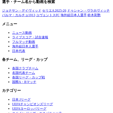
選手・チーム名から動画を検索
ジョナサン・デイヴィッド
セリエA 2025-26
ドゥシャン・ヴラホヴィッチ
パルマ・カルチョ1913
ユヴェントスFC
海外組日本人選手
鈴木彩艶
メニュー
ニュース動画
ライブスコア・試合速報
フルマッチ動画
海外組日本人選手
日本代表
各チーム、リーグ・カップ
各国クラブチーム
名国代表チーム
各国リーグ・カップ戦
国際A・Bマッチ
カテゴリー
日本 Jリーグ
UEFAチャンピオンズリーグ
UEFAヨーロッパリーグ