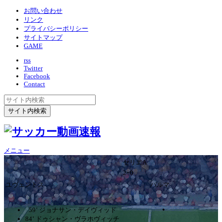
お問い合わせ
リンク
プライバシーポリシー
サイトマップ
GAME
rss
Twitter
Facebook
Contact
メニュー
セリエA
2ｰ0
ユヴェントス
パルマ
59’ ジョナサン・デイヴィッド
84’ ドゥシャン・ヴラホヴィッチ