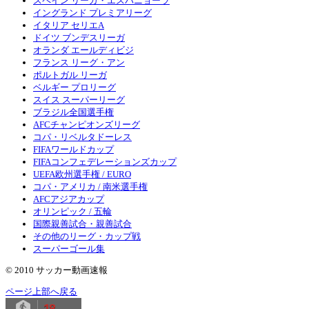
スペイン リーガ・エスパニョーラ
イングランド プレミアリーグ
イタリア セリエA
ドイツ ブンデスリーガ
オランダ エールディビジ
フランス リーグ・アン
ポルトガル リーガ
ベルギー プロリーグ
スイス スーパーリーグ
ブラジル全国選手権
AFCチャンピオンズリーグ
コパ・リベルタドーレス
FIFAワールドカップ
FIFAコンフェデレーションズカップ
UEFA欧州選手権 / EURO
コパ・アメリカ / 南米選手権
AFCアジアカップ
オリンピック / 五輪
国際親善試合・親善試合
その他のリーグ・カップ戦
スーパーゴール集
© 2010 サッカー動画速報
ページ上部へ戻る
18