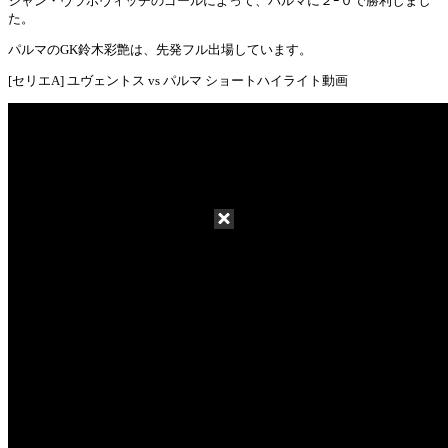
シャン・ヴラホヴィッチのゴールによって、パルマに２ｰ０で勝利しまし
た。
パルマのGK鈴木彩艶は、先発フル出場しています。
[セリエA] ユヴェントス vs パルマ ショートハイライト動画