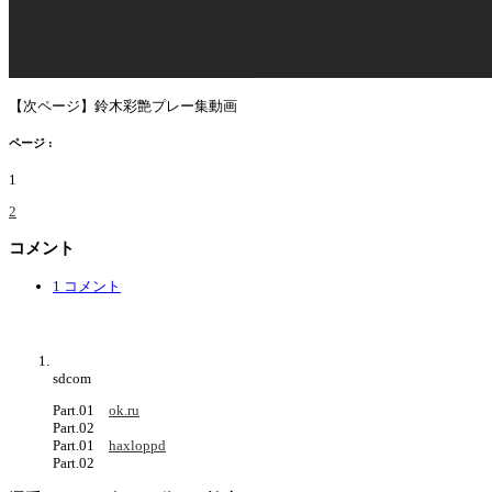
【次ページ】鈴木彩艶プレー集動画
ページ :
1
2
コメント
1 コメント
sdcom
Part.01
ok.ru
Part.02
Part.01
haxloppd
Part.02