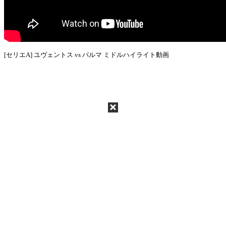
[セリエA] ユヴェントス vs パルマ ミドルハイライト動画