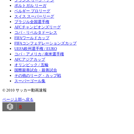
フランス リーグ・アン
ポルトガル リーガ
ベルギー プロリーグ
スイス スーパーリーグ
ブラジル全国選手権
AFCチャンピオンズリーグ
コパ・リベルタドーレス
FIFAワールドカップ
FIFAコンフェデレーションズカップ
UEFA欧州選手権 / EURO
コパ・アメリカ / 南米選手権
AFCアジアカップ
オリンピック / 五輪
国際親善試合・親善試合
その他のリーグ・カップ戦
スーパーゴール集
© 2010 サッカー動画速報
ページ上部へ戻る
8