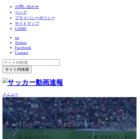
お問い合わせ
リンク
プライバシーポリシー
サイトマップ
GAME
rss
Twitter
Facebook
Contact
メニュー
ブンデスリ
ーガ
4ｰ1
フランクフルト
ヴェルダー・ブレーメン
22’ ジャン・ウズン
48’ ユスティン・エン