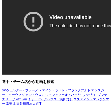
選手・チーム名から動画を検索
SVヴェルダー・ブレーメン
アイントラハト・フランクフルト
アンスガ
ー・クナウフ
ジャン・ウズン
ジャン＝マテオ・バオヤ（バホヤ）
ブンデ
スリーガ 2025-26
ミオ・バックハウス（長田澪）
ユスティン・エンジンマ
ー
堂安律
海外組日本人選手