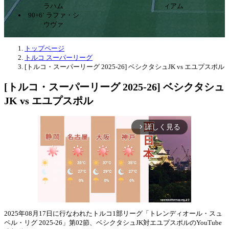
ラハム
ィアム
90+6’ ラファ・シ
ウヴァ
トップページ
トルコ スーパーリーグ
[トルコ・スーパーリーグ 2025-26] ベシクタシュJK vs エユプスポル
[トルコ・スーパーリーグ 2025-26] ベシクタシュ
JK vs エユプスポル
詳しく見る
arrow_forward_ios
2025年08月17日に行なわれたトルコ1部リーグ「トレンディオール・スュ
ペル・リグ 2025-26」第02節、ベシクタシュJK対エユプスポルのYouTube