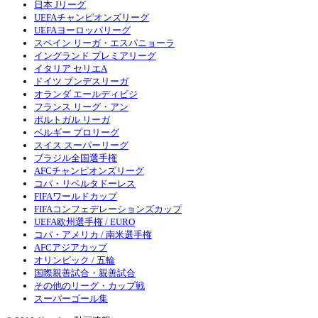
日本 Jリーグ
UEFAチャンピオンズリーグ
UEFAヨーロッパリーグ
スペイン リーガ・エスパニョーラ
イングランド プレミアリーグ
イタリア セリエA
ドイツ ブンデスリーガ
オランダ エールディビジ
フランス リーグ・アン
ポルトガル リーガ
ベルギー プロリーグ
スイス スーパーリーグ
ブラジル全国選手権
AFCチャンピオンズリーグ
コパ・リベルタドーレス
FIFAワールドカップ
FIFAコンフェデレーションズカップ
UEFA欧州選手権 / EURO
コパ・アメリカ / 南米選手権
AFCアジアカップ
オリンピック / 五輪
国際親善試合・親善試合
その他のリーグ・カップ戦
スーパーゴール集