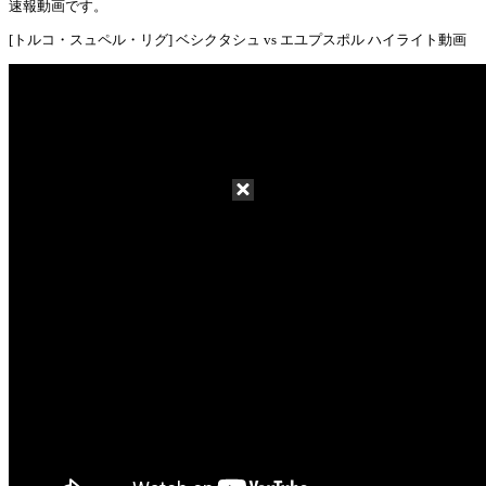
Mute
速報動画です。
[トルコ・スュペル・リグ] ベシクタシュ vs エユプスポル ハイライト動画