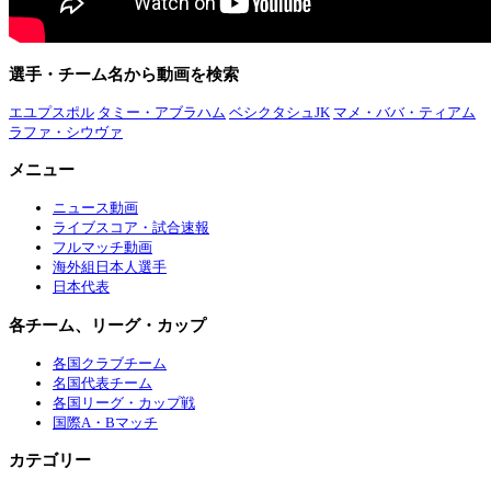
選手・チーム名から動画を検索
エユプスポル
タミー・アブラハム
ベシクタシュJK
マメ・ババ・ティアム
ラファ・シウヴァ
メニュー
ニュース動画
ライブスコア・試合速報
フルマッチ動画
海外組日本人選手
日本代表
各チーム、リーグ・カップ
各国クラブチーム
名国代表チーム
各国リーグ・カップ戦
国際A・Bマッチ
カテゴリー