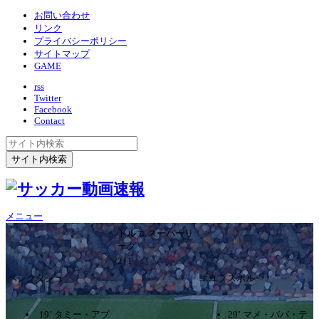
お問い合わせ
リンク
プライバシーポリシー
サイトマップ
GAME
rss
Twitter
Facebook
Contact
メニュー
トルコ スーパーリ
ーグ
2ｰ1
ベシクタシュ
エユプスポル
19’ タミー・アブ
29’ マメ・ババ・テ