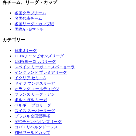
各チーム、リーグ・カップ
各国クラブチーム
名国代表チーム
各国リーグ・カップ戦
国際A・Bマッチ
カテゴリー
日本 Jリーグ
UEFAチャンピオンズリーグ
UEFAヨーロッパリーグ
スペイン リーガ・エスパニョーラ
イングランド プレミアリーグ
イタリア セリエA
ドイツ ブンデスリーガ
オランダ エールディビジ
フランス リーグ・アン
ポルトガル リーガ
ベルギー プロリーグ
スイス スーパーリーグ
ブラジル全国選手権
AFCチャンピオンズリーグ
コパ・リベルタドーレス
FIFAワールドカップ