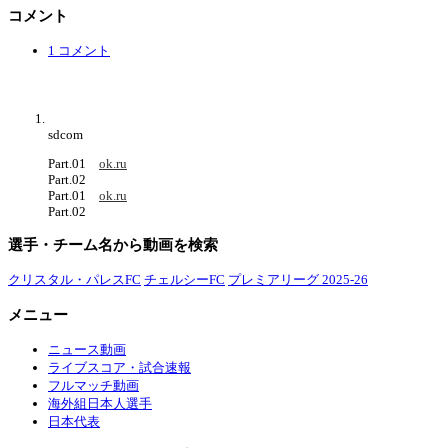
コメント
1 コメント
sdcom
Part.01
ok.ru
Part.02
Part.01
ok.ru
Part.02
選手・チーム名から動画を検索
クリスタル・パレスFC
チェルシーFC
プレミアリーグ 2025-26
メニュー
ニュース動画
ライブスコア・試合速報
フルマッチ動画
海外組日本人選手
日本代表