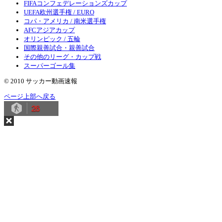
FIFAコンフェデレーションズカップ
UEFA欧州選手権 / EURO
コパ・アメリカ / 南米選手権
AFCアジアカップ
オリンピック / 五輪
国際親善試合・親善試合
その他のリーグ・カップ戦
スーパーゴール集
© 2010 サッカー動画速報
ページ上部へ戻る
26