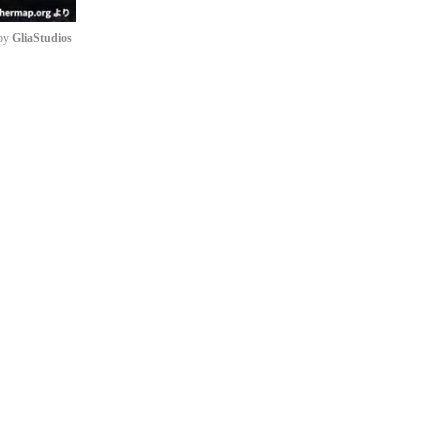
by 
GliaStudios
e