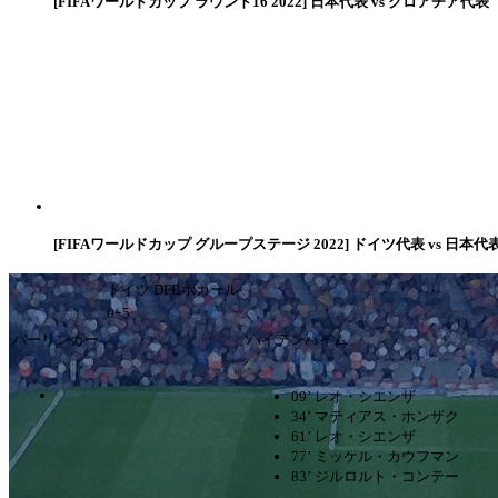
[FIFAワールドカップ ラウンド16 2022] 日本代表 vs クロアチア代表
[FIFAワールドカップ グループステージ 2022] ドイツ代表 vs 日本代
ドイツ DFBポカール
0ｰ5
バーリンガー
ハイデンハイム
09’ レオ・シエンザ
34’ マティアス・ホンザク
61’ レオ・シエンザ
77’ ミッケル・カウフマン
83’ ジルロルト・コンテー