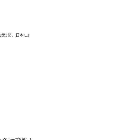
節、日本[...]
ープE第[...]