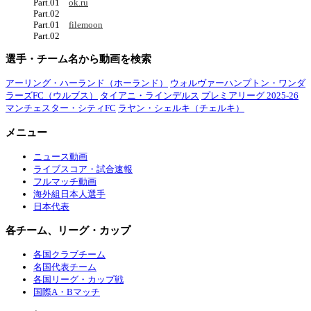
Part.01
ok.ru
Part.02
Part.01
filemoon
Part.02
選手・チーム名から動画を検索
アーリング・ハーランド（ホーランド）
ウォルヴァーハンプトン・ワンダ
ラーズFC（ウルブス）
タイアニ・ラインデルス
プレミアリーグ 2025-26
マンチェスター・シティFC
ラヤン・シェルキ（チェルキ）
メニュー
ニュース動画
ライブスコア・試合速報
フルマッチ動画
海外組日本人選手
日本代表
各チーム、リーグ・カップ
各国クラブチーム
名国代表チーム
各国リーグ・カップ戦
国際A・Bマッチ