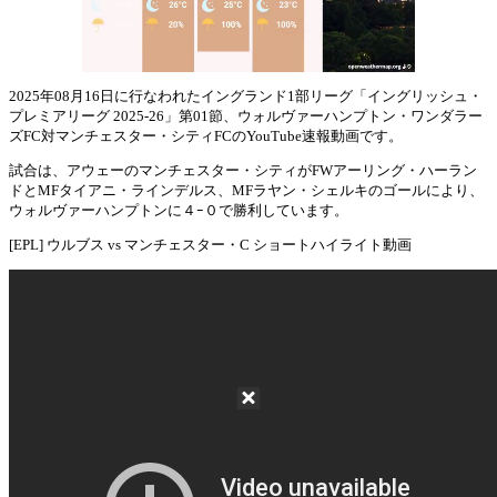
2025年08月16日に行なわれたイングランド1部リーグ「イングリッシュ・
プレミアリーグ 2025-26」第01節、ウォルヴァーハンプトン・ワンダラー
Mute
ズFC対マンチェスター・シティFCのYouTube速報動画です。
試合は、アウェーのマンチェスター・シティがFWアーリング・ハーラン
ドとMFタイアニ・ラインデルス、MFラヤン・シェルキのゴールにより、
ウォルヴァーハンプトンに４ｰ０で勝利しています。
[EPL] ウルブス vs マンチェスター・C ショートハイライト動画