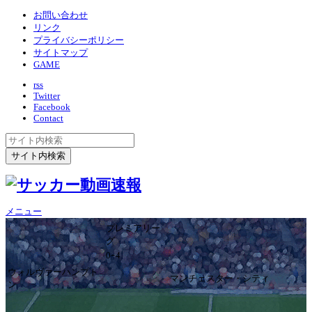
お問い合わせ
リンク
プライバシーポリシー
サイトマップ
GAME
rss
Twitter
Facebook
Contact
メニュー
プレミアリー
グ
0ｰ4
ウォルヴァーハンプト
マンチェスター・シティ
ン