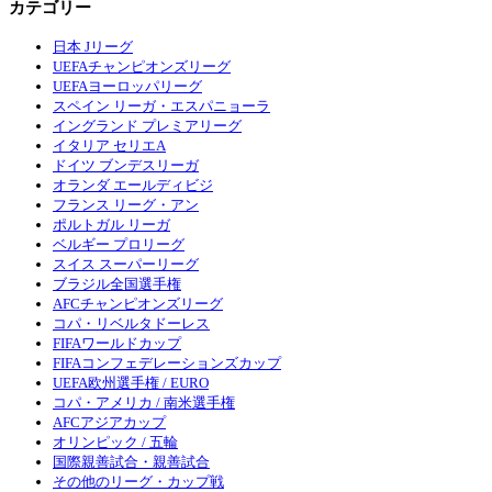
カテゴリー
日本 Jリーグ
UEFAチャンピオンズリーグ
UEFAヨーロッパリーグ
スペイン リーガ・エスパニョーラ
イングランド プレミアリーグ
イタリア セリエA
ドイツ ブンデスリーガ
オランダ エールディビジ
フランス リーグ・アン
ポルトガル リーガ
ベルギー プロリーグ
スイス スーパーリーグ
ブラジル全国選手権
AFCチャンピオンズリーグ
コパ・リベルタドーレス
FIFAワールドカップ
FIFAコンフェデレーションズカップ
UEFA欧州選手権 / EURO
コパ・アメリカ / 南米選手権
AFCアジアカップ
オリンピック / 五輪
国際親善試合・親善試合
その他のリーグ・カップ戦