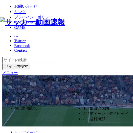
お問い合わせ
リンク
プライバシーポリシー
サイトマップ
GAME
rss
Twitter
Facebook
Contact
メニュー
明治安田J1リーグ
1ｰ3
清水エスパルス
横浜F・マリノス
90’ 北川航也
16’ 角田涼太朗
29’ ディーン・デイビッド
80’ 谷村海那
トップページ