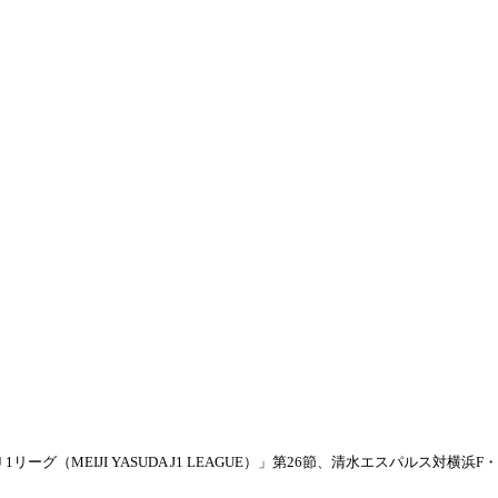
リーグ（MEIJI YASUDA J1 LEAGUE）」第26節、清水エスパルス対横浜F