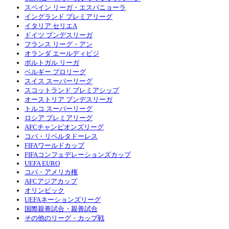
スペイン リーガ・エスパニョーラ
イングランド プレミアリーグ
イタリア セリエA
ドイツ ブンデスリーガ
フランス リーグ・アン
オランダ エールディビジ
ポルトガル リーガ
ベルギー プロリーグ
スイス スーパーリーグ
スコットランド プレミアシップ
オーストリア ブンデスリーガ
トルコ スーパーリーグ
ロシア プレミアリーグ
AFCチャンピオンズリーグ
コパ・リベルタドーレス
FIFAワールドカップ
FIFAコンフェデレーションズカップ
UEFA EURO
コパ・アメリカ権
AFCアジアカップ
オリンピック
UEFAネーションズリーグ
国際親善試合・親善試合
その他のリーグ・カップ戦