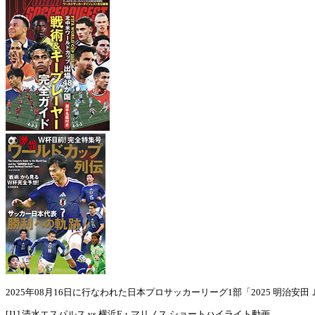
2025年08月16日に行なわれた日本プロサッカーリーグ1部「2025 明治安田Ｊ1
[J1] 清水エスパルス vs 横浜F・マリノス ショートハイライト動画