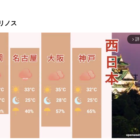
マリノス
詳
arrow_forward_ios