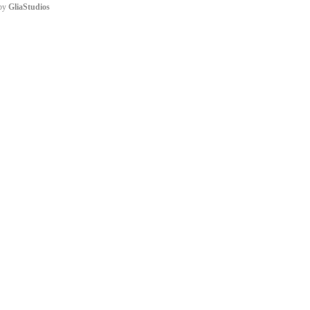
by 
GliaStudios
e