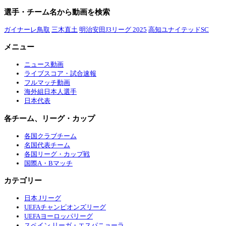
選手・チーム名から動画を検索
ガイナーレ鳥取
三木直土
明治安田J3リーグ 2025
高知ユナイテッドSC
メニュー
ニュース動画
ライブスコア・試合速報
フルマッチ動画
海外組日本人選手
日本代表
各チーム、リーグ・カップ
各国クラブチーム
名国代表チーム
各国リーグ・カップ戦
国際A・Bマッチ
カテゴリー
日本 Jリーグ
UEFAチャンピオンズリーグ
UEFAヨーロッパリーグ
スペイン リーガ・エスパニョーラ