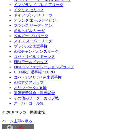
イングランド プレミアリーグ
イタリア セリエA
ドイツ ブンデスリーガ
オランダ エールディビジ
フランス リーグ・アン
ポルトガル リーガ
ベルギー プロリーグ
スイス スーパーリーグ
ブラジル全国選手権
AFCチャンピオンズリーグ
コパ・リベルタドーレス
FIFAワールドカップ
FIFAコンフェデレーションズカップ
UEFA欧州選手権 / EURO
コパ・アメリカ / 南米選手権
AFCアジアカップ
オリンピック / 五輪
国際親善試合・親善試合
その他のリーグ・カップ戦
スーパーゴール集
© 2010 サッカー動画速報
ページ上部へ戻る
49