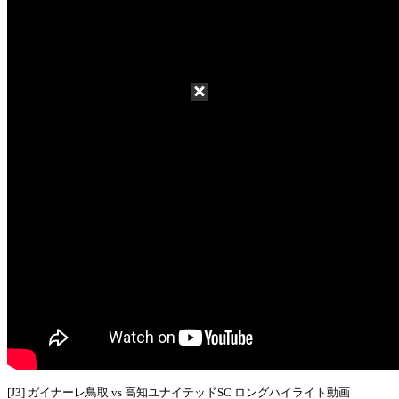
[J3] ガイナーレ鳥取 vs 高知ユナイテッドSC ロングハイライト動画