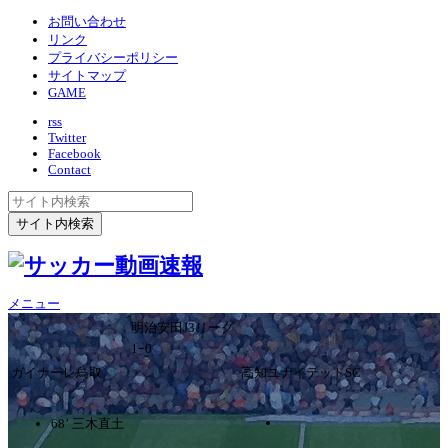
お問い合わせ
リンク
プライバシーポリシー
サイトマップ
GAME
rss
Twitter
Facebook
Contact
メニュー
明治安田J3リーグ
1ｰ0
ガイナーレ鳥取
高知ユナイテッドSC
68’ 三木直土