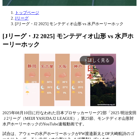
トップページ
Jリーグ
[Jリーグ・J2 2025] モンテディオ山形 vs 水戸ホーリーホック
[Jリーグ・J2 2025] モンテディオ山形 vs 水戸ホ
ーリーホック
詳しく見る
arrow_forward_ios
2025年08月10日に行なわれた日本プロサッカーリーグ2部「2025 明治安田
Ｊ2リーグ（MEIJI YASUDA J2 LEAGUE）」第25節、モンテディオ山形対
Mute
水戸ホーリーホックのYouTube速報動画です。
試合は、アウェーの水戸ホーリーホックがFW渡邉新太とDF大崎航詩のゴ