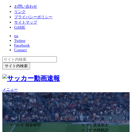
お問い合わせ
リンク
プライバシーポリシー
サイトマップ
GAME
rss
Twitter
Facebook
Contact
メニュー
明治安田J2リーグ
1ｰ2
モンテディオ山形
水戸ホーリーホック
90+6’ 堀金峻明
05’ 渡邉新太
20’ 大崎航詩