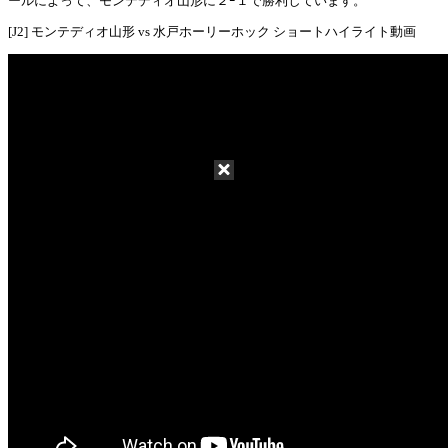
ールによって、モンテディオ山形に２ｰ１で勝利しています。
[J2] モンテディオ山形 vs 水戸ホーリーホック ショートハイライト動画