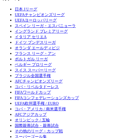
日本 Jリーグ
UEFAチャンピオンズリーグ
UEFAヨーロッパリーグ
スペイン リーガ・エスパニョーラ
イングランド プレミアリーグ
イタリア セリエA
ドイツ ブンデスリーガ
オランダ エールディビジ
フランス リーグ・アン
ポルトガル リーガ
ベルギー プロリーグ
スイス スーパーリーグ
ブラジル全国選手権
AFCチャンピオンズリーグ
コパ・リベルタドーレス
FIFAワールドカップ
FIFAコンフェデレーションズカップ
UEFA欧州選手権 / EURO
コパ・アメリカ / 南米選手権
AFCアジアカップ
オリンピック / 五輪
国際親善試合・親善試合
その他のリーグ・カップ戦
スーパーゴール集