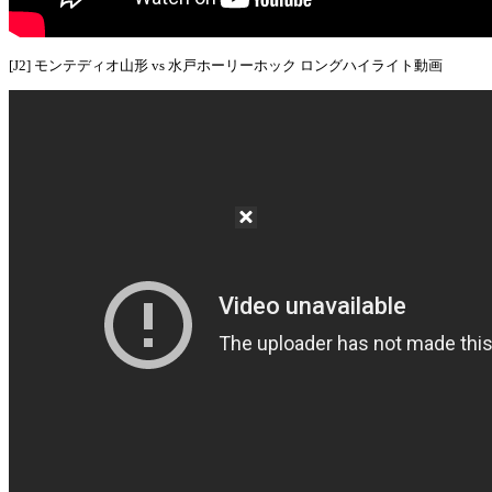
[J2] モンテディオ山形 vs 水戸ホーリーホック ロングハイライト動画