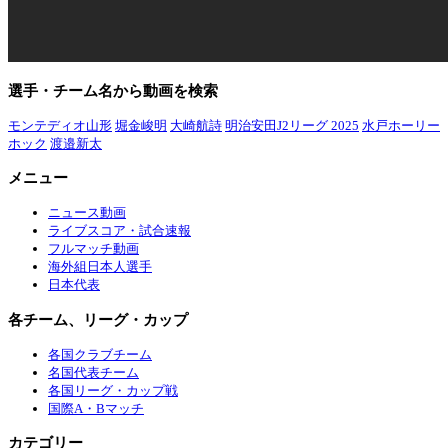
選手・チーム名から動画を検索
モンテディオ山形
堀金峻明
大崎航詩
明治安田J2リーグ 2025
水戸ホーリー
ホック
渡邉新太
メニュー
ニュース動画
ライブスコア・試合速報
フルマッチ動画
海外組日本人選手
日本代表
各チーム、リーグ・カップ
各国クラブチーム
名国代表チーム
各国リーグ・カップ戦
国際A・Bマッチ
カテゴリー