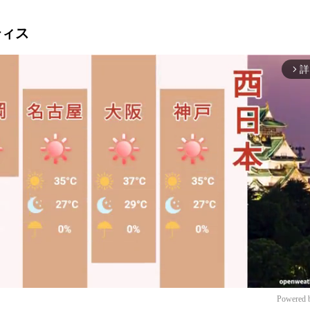
ティス
詳
arrow_forward_ios
Powered 