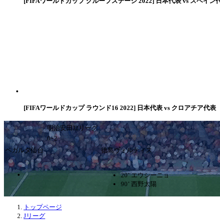
[FIFAワールドカップ グループステージ 2022] 日本代表 vs スペイン
[FIFAワールドカップ ラウンド16 2022] 日本代表 vs クロアチア代表
明治安田J2リーグ
0ｰ2
ベガルタ仙台
徳島ヴォルティス
20’ エウシーニョ
90’ 西野太陽
トップページ
Jリーグ