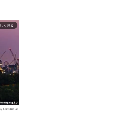
しく見る
by 
GliaStudios