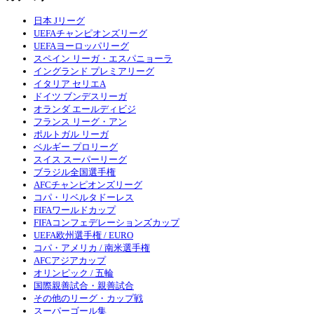
日本 Jリーグ
UEFAチャンピオンズリーグ
UEFAヨーロッパリーグ
スペイン リーガ・エスパニョーラ
イングランド プレミアリーグ
イタリア セリエA
ドイツ ブンデスリーガ
オランダ エールディビジ
フランス リーグ・アン
ポルトガル リーガ
ベルギー プロリーグ
スイス スーパーリーグ
ブラジル全国選手権
AFCチャンピオンズリーグ
コパ・リベルタドーレス
FIFAワールドカップ
FIFAコンフェデレーションズカップ
UEFA欧州選手権 / EURO
コパ・アメリカ / 南米選手権
AFCアジアカップ
オリンピック / 五輪
国際親善試合・親善試合
その他のリーグ・カップ戦
スーパーゴール集