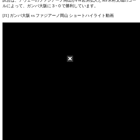
試合は、アウェーのファジアーノ岡山がFW岩渕弘人とMF木村太哉のゴー
ルによって、ガンバ大阪に３ｰ０で勝利しています。
[J1] ガンバ大阪 vs ファジアーノ岡山 ショートハイライト動画