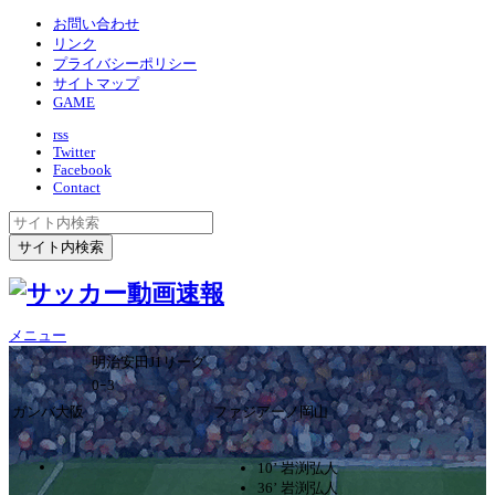
お問い合わせ
リンク
プライバシーポリシー
サイトマップ
GAME
rss
Twitter
Facebook
Contact
メニュー
明治安田J1リーグ
0ｰ3
ガンバ大阪
ファジアーノ岡山
10’ 岩渕弘人
36’ 岩渕弘人