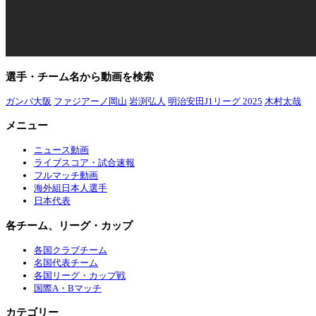
選手・チーム名から動画を検索
ガンバ大阪
ファジアーノ岡山
岩渕弘人
明治安田J1リーグ 2025
木村太哉
メニュー
ニュース動画
ライブスコア・試合速報
フルマッチ動画
海外組日本人選手
日本代表
各チーム、リーグ・カップ
各国クラブチーム
名国代表チーム
各国リーグ・カップ戦
国際A・Bマッチ
カテゴリー