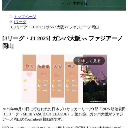
89’ 木村太哉
トップページ
Jリーグ
[Jリーグ・J1 2025] ガンバ大阪 vs ファジアーノ岡山
[Jリーグ・J1 2025] ガンバ大阪 vs ファジアーノ
岡山
詳しく見る
arrow_forward_ios
2025年08月10日に行なわれた日本プロサッカーリーグ1部「2025 明治安田
Ｊ1リーグ（MEIJI YASUDA J1 LEAGUE）」第25節、ガンバ大阪対ファジ
Mute
アーノ岡山のYouTube速報動画です。