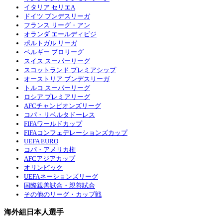
イタリア セリエA
ドイツ ブンデスリーガ
フランス リーグ・アン
オランダ エールディビジ
ポルトガル リーガ
ベルギー プロリーグ
スイス スーパーリーグ
スコットランド プレミアシップ
オーストリア ブンデスリーガ
トルコ スーパーリーグ
ロシア プレミアリーグ
AFCチャンピオンズリーグ
コパ・リベルタドーレス
FIFAワールドカップ
FIFAコンフェデレーションズカップ
UEFA EURO
コパ・アメリカ権
AFCアジアカップ
オリンピック
UEFAネーションズリーグ
国際親善試合・親善試合
その他のリーグ・カップ戦
海外組日本人選手