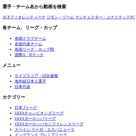
選手・チーム名から動画を検索
ACFフィオレンティーナ
ジモン・ゾーム
マンチェスター・ユナイテッドFC
各チーム、リーグ・カップ
各国クラブチーム
名国代表チーム
各国リーグ・カップ戦
国際A・Bマッチ
メニュー
ライブスコア・試合速報
海外組日本人選手
日本代表
カテゴリー
日本 Jリーグ
UEFAチャンピオンズリーグ
UEFAヨーロッパリーグ
UEFAヨーロッパカンファレンスリーグ
スペイン リーガ・エスパニョーラ
イングランド プレミアリーグ