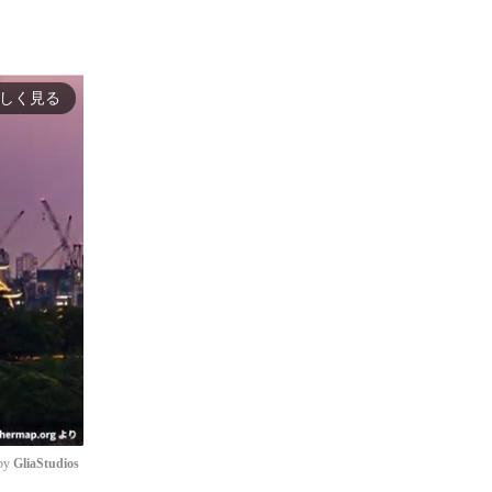
しく見る
by 
GliaStudios