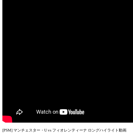
[PSM] マンチェスター・U vs フィオレンティーナ ロングハイライト動画