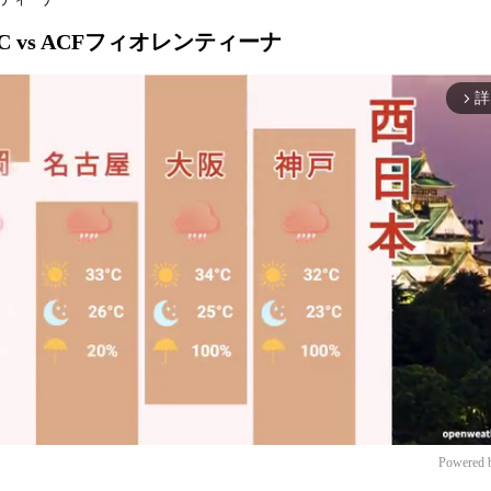
C vs ACFフィオレンティーナ
詳
arrow_forward_ios
Powered 