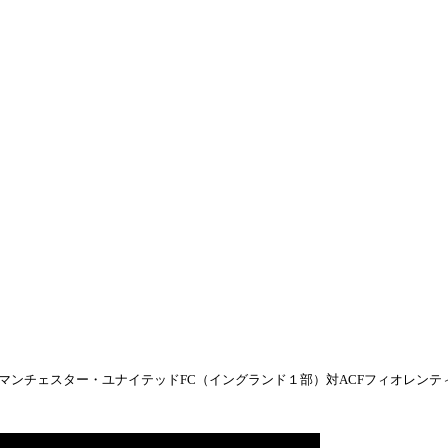
）、マンチェスター・ユナイテッドFC（イングランド１部）対ACFフィオレンテ