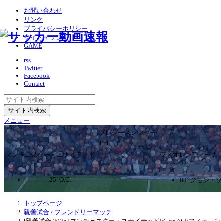
お問い合わせ
リンク
プライバシーポリシー
サイトマップ
GAME
rss
Twitter
Facebook
Contact
メニュー
プレシーズンマッチ
1ｰ1
マンチェスター・ユナイテッド
フィオレンティーナ
25’ O.G.
08’ ジモン・
トップページ
親善試合 / フレンドリーマッチ
[親善試合 2025] マンチェスター・ユナイテッドFC vs ACFフィオレ