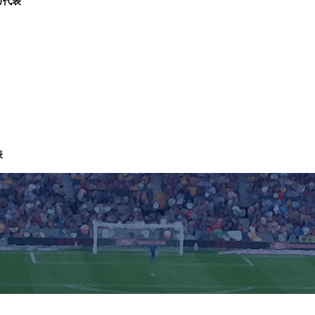
カ代表
表