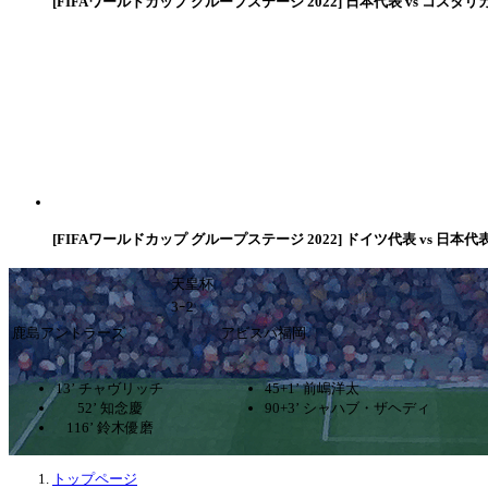
[FIFAワールドカップ グループステージ 2022] 日本代表 vs コスタリ
[FIFAワールドカップ グループステージ 2022] ドイツ代表 vs 日本代
天皇杯
3ｰ2
鹿島アントラーズ
アビスパ福岡
13’ チャヴリッチ
45+1’ 前嶋洋太
52’ 知念慶
90+3’ シャハブ・ザヘディ
116’ 鈴木優磨
トップページ