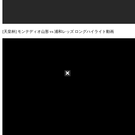
[天皇杯] モンテディオ山形 vs 浦和レッズ ロングハイライト動画