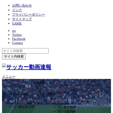
お問い合わせ
リンク
プライバシーポリシー
サイトマップ
GAME
rss
Twitter
Facebook
Contact
メニュー
天皇杯
1ｰ2
モンテディオ山形
浦和レッズ
10’ 國分伸太郎
61’ 金子拓郎
85’ 小森飛絢