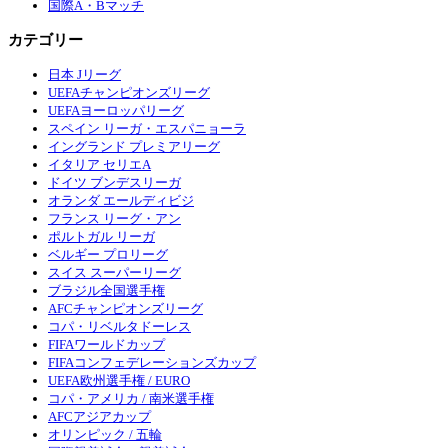
国際A・Bマッチ
カテゴリー
日本 Jリーグ
UEFAチャンピオンズリーグ
UEFAヨーロッパリーグ
スペイン リーガ・エスパニョーラ
イングランド プレミアリーグ
イタリア セリエA
ドイツ ブンデスリーガ
オランダ エールディビジ
フランス リーグ・アン
ポルトガル リーガ
ベルギー プロリーグ
スイス スーパーリーグ
ブラジル全国選手権
AFCチャンピオンズリーグ
コパ・リベルタドーレス
FIFAワールドカップ
FIFAコンフェデレーションズカップ
UEFA欧州選手権 / EURO
コパ・アメリカ / 南米選手権
AFCアジアカップ
オリンピック / 五輪