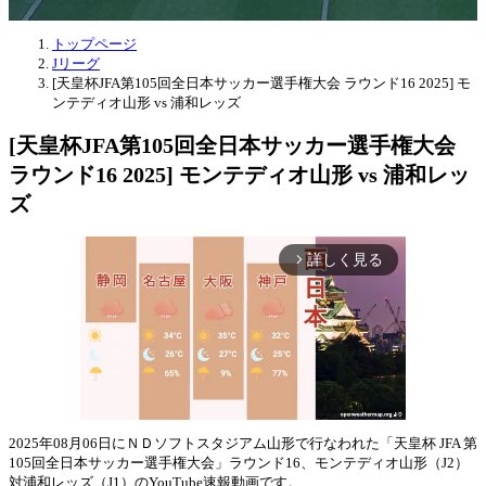
トップページ
Jリーグ
[天皇杯JFA第105回全日本サッカー選手権大会 ラウンド16 2025] モ
ンテディオ山形 vs 浦和レッズ
[天皇杯JFA第105回全日本サッカー選手権大会
ラウンド16 2025] モンテディオ山形 vs 浦和レッ
ズ
詳しく見る
arrow_forward_ios
2025年08月06日にＮＤソフトスタジアム山形で行なわれた「天皇杯 JFA 第
105回全日本サッカー選手権大会」ラウンド16、モンテディオ山形（J2）
Mute
対浦和レッズ（J1）のYouTube速報動画です。