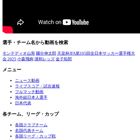
選手・チーム名から動画を検索
モンテディオ山形
國分伸太郎
天皇杯JFA第105回全日本サッカー選手権大
会 2025
小森飛絢
浦和レッズ
金子拓郎
メニュー
ニュース動画
ライブスコア・試合速報
フルマッチ動画
海外組日本人選手
日本代表
各チーム、リーグ・カップ
各国クラブチーム
名国代表チーム
各国リーグ・カップ戦