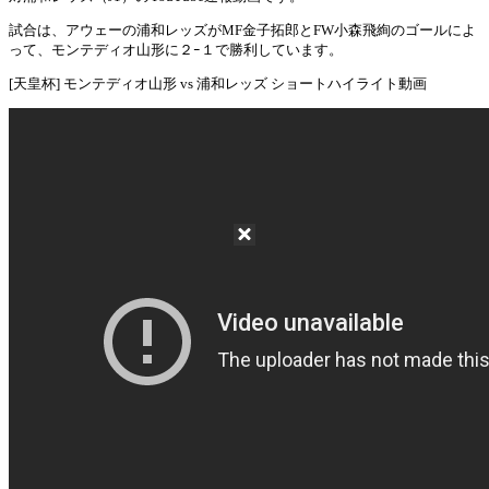
試合は、アウェーの浦和レッズがMF金子拓郎とFW小森飛絢のゴールによ
って、モンテディオ山形に２ｰ１で勝利しています。
[天皇杯] モンテディオ山形 vs 浦和レッズ ショートハイライト動画