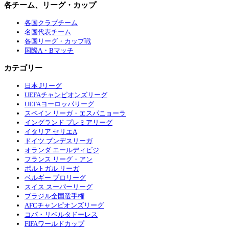
各チーム、リーグ・カップ
各国クラブチーム
名国代表チーム
各国リーグ・カップ戦
国際A・Bマッチ
カテゴリー
日本 Jリーグ
UEFAチャンピオンズリーグ
UEFAヨーロッパリーグ
スペイン リーガ・エスパニョーラ
イングランド プレミアリーグ
イタリア セリエA
ドイツ ブンデスリーガ
オランダ エールディビジ
フランス リーグ・アン
ポルトガル リーガ
ベルギー プロリーグ
スイス スーパーリーグ
ブラジル全国選手権
AFCチャンピオンズリーグ
コパ・リベルタドーレス
FIFAワールドカップ