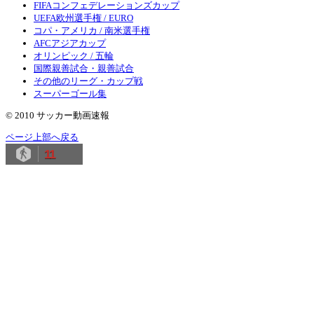
FIFAコンフェデレーションズカップ
UEFA欧州選手権 / EURO
コパ・アメリカ / 南米選手権
AFCアジアカップ
オリンピック / 五輪
国際親善試合・親善試合
その他のリーグ・カップ戦
スーパーゴール集
© 2010 サッカー動画速報
ページ上部へ戻る
11