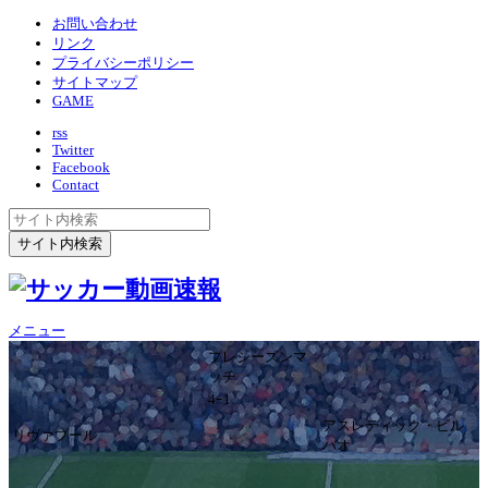
お問い合わせ
リンク
プライバシーポリシー
サイトマップ
GAME
rss
Twitter
Facebook
Contact
メニュー
プレシーズンマ
ッチ
4ｰ1
アスレティック・ビル
リヴァプール
バオ