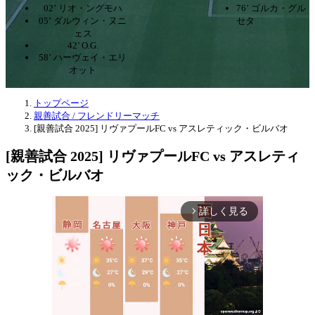
02’ リオ・ングモハ
76’ ゴルカ・グル
05’ ダルウィン・ヌニ
セタ
ェス
42’ O.G.
58’ ハーヴェイ・エリ
オット
トップページ
親善試合 / フレンドリーマッチ
[親善試合 2025] リヴァプールFC vs アスレティック・ビルバオ
[親善試合 2025] リヴァプールFC vs アスレティ
ック・ビルバオ
詳しく見る
arrow_forward_ios