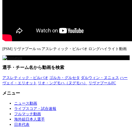
[PSM] リヴァプール vs アスレティック・ビルバオ ロングハイライト動画
選手・チーム名から動画を検索
アスレティック・ビルバオ
ゴルカ・グルセタ
ダルウィン・ヌニェス
ハー
ヴェイ・エリオット
リオ・ングモハ（ヌグモハ）
リヴァプールFC
メニュー
ニュース動画
ライブスコア・試合速報
フルマッチ動画
海外組日本人選手
日本代表