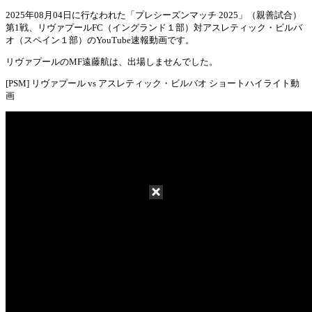
2025年08月04日に行なわれた「プレシーズンマッチ 2025」（親善試合）
第1戦、リヴァプールFC（イングランド１部）対アスレティック・ビルバ
Mute
オ（スペイン１部）のYouTube速報動画です。
リヴァプールのMF遠藤航は、出場しませんでした。
[PSM] リヴァプール vs アスレティック・ビルバオ ショートハイライト動
画