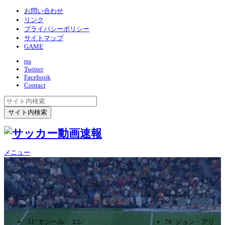
お問い合わせ
リンク
プライバシーポリシー
サイトマップ
GAME
rss
Twitter
Facebook
Contact
メニュー
プレシーズンマッ
チ
2ｰ1
ジローナ
ウォルヴァーハンプトン
51’ ヤンヘル・エレ
78’ ジョン・アリ