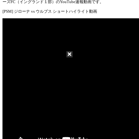
Mute
ーズFC（イングランド１部）のYouTube速報動画です。
[PSM] ジローナ vs ウルブス ショートハイライト動画