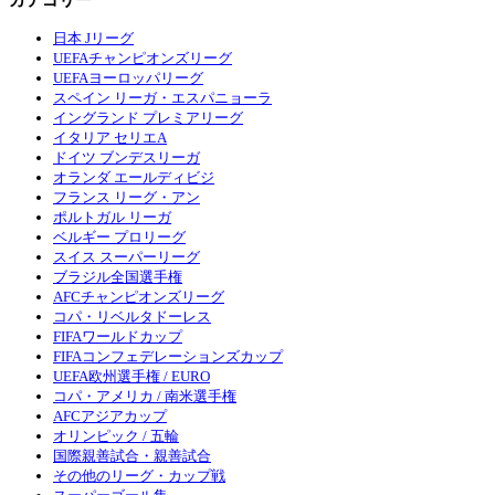
日本 Jリーグ
UEFAチャンピオンズリーグ
UEFAヨーロッパリーグ
スペイン リーガ・エスパニョーラ
イングランド プレミアリーグ
イタリア セリエA
ドイツ ブンデスリーガ
オランダ エールディビジ
フランス リーグ・アン
ポルトガル リーガ
ベルギー プロリーグ
スイス スーパーリーグ
ブラジル全国選手権
AFCチャンピオンズリーグ
コパ・リベルタドーレス
FIFAワールドカップ
FIFAコンフェデレーションズカップ
UEFA欧州選手権 / EURO
コパ・アメリカ / 南米選手権
AFCアジアカップ
オリンピック / 五輪
国際親善試合・親善試合
その他のリーグ・カップ戦