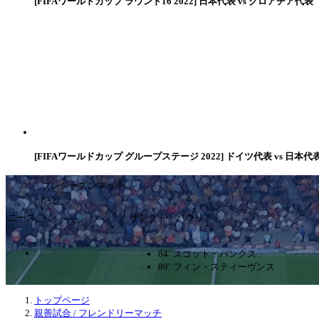
[FIFAワールドカップ ラウンド16 2022] 日本代表 vs クロアチア代表
[FIFAワールドカップ グループステージ 2022] ドイツ代表 vs 日本代
プレシーズンマッチ
0ｰ2
ニース
ザンクト・パウリ
84’ スコット・バンクス
89’ フィン・スティーヴンス
トップページ
親善試合 / フレンドリーマッチ