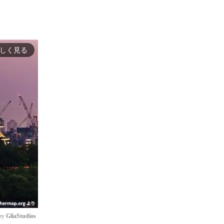
しく見る
by 
GliaStudios