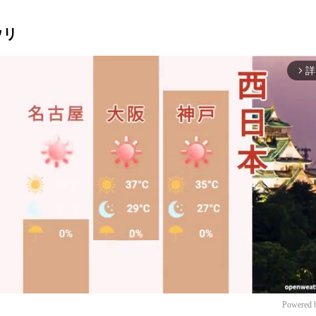
ウリ
詳
arrow_forward_ios
Powered 