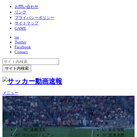
お問い合わせ
リンク
プライバシーポリシー
サイトマップ
GAME
rss
Twitter
Facebook
Contact
メニュー
明治安田J1リーグ
3ｰ2
FC東京
浦和レッズ
06’ 遠藤渓太
15’ 安居海渡
67’ マルセロ・ヒアン
20’ 渡邊凌磨