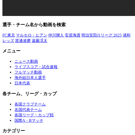
選手・チーム名から動画を検索
FC東京
マルセロ・ヒアン
仲川輝人
安居海渡
明治安田J1リーグ 2025
浦和
レッズ
渡邊凌磨
遠藤渓太
メニュー
ニュース動画
ライブスコア・試合速報
フルマッチ動画
海外組日本人選手
日本代表
各チーム、リーグ・カップ
各国クラブチーム
名国代表チーム
各国リーグ・カップ戦
国際A・Bマッチ
カテゴリー