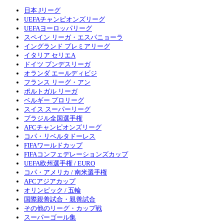
日本 Jリーグ
UEFAチャンピオンズリーグ
UEFAヨーロッパリーグ
スペイン リーガ・エスパニョーラ
イングランド プレミアリーグ
イタリア セリエA
ドイツ ブンデスリーガ
オランダ エールディビジ
フランス リーグ・アン
ポルトガル リーガ
ベルギー プロリーグ
スイス スーパーリーグ
ブラジル全国選手権
AFCチャンピオンズリーグ
コパ・リベルタドーレス
FIFAワールドカップ
FIFAコンフェデレーションズカップ
UEFA欧州選手権 / EURO
コパ・アメリカ / 南米選手権
AFCアジアカップ
オリンピック / 五輪
国際親善試合・親善試合
その他のリーグ・カップ戦
スーパーゴール集