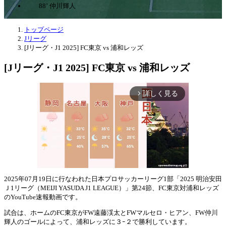
88’ 仲川輝人
トップページ
Jリーグ
[Jリーグ・J1 2025] FC東京 vs 浦和レッズ
[Jリーグ・J1 2025] FC東京 vs 浦和レッズ
詳しく見る
arrow_forward_ios
2025年07月19日に行なわれた日本プロサッカーリーグ1部「2025 明治安田
Ｊ1リーグ（MEIJI YASUDA J1 LEAGUE）」第24節、FC東京対浦和レッズ
Mute
のYouTube速報動画です。
試合は、ホームのFC東京がFW遠藤渓太とFWマルセロ・ヒアン、FW仲川
輝人のゴールによって、浦和レッズに３ｰ２で勝利しています。