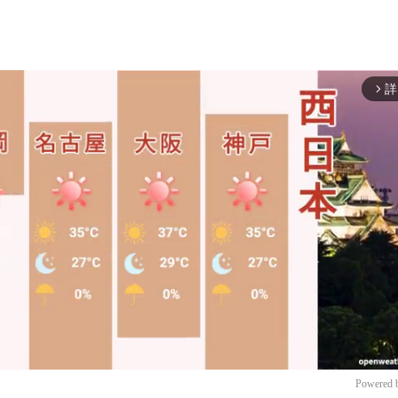
詳
arrow_forward_ios
Powered 