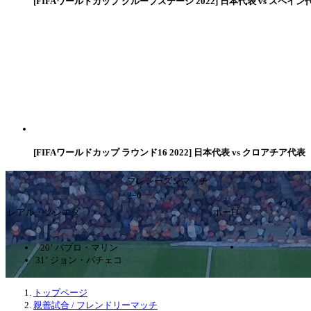
[FIFAワールドカップ グループステージ 2022] 日本代表 vs スペイン
[FIFAワールドカップ ラウンド16 2022] 日本代表 vs クロアチア代表
プレシーズンマッチ
2ｰ0
レアル・ソシエダ
ポーFC
20’ パブロ・マリン
31’ ジョン・パチェコ
トップページ
親善試合 / フレンドリーマッチ