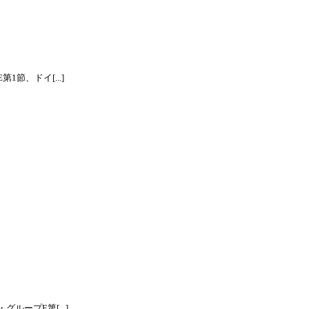
節、ドイ[...]
ープE第[...]