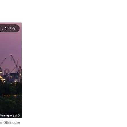
しく見る
by 
GliaStudios