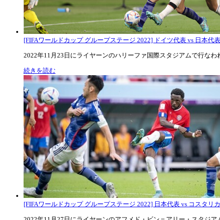
[FIFAワールドカップ グループステージ 2022] ドイツ代表 vs 日本代
2022年11月23日にライヤーンのハリーファ国際スタジアムで行なわれた
続きを読む
[FIFAワールドカップ グループステージ 2022] 日本代表 vs コスタリカ代
2022年11月27日にライヤーンのアフメド・ビン＝アリー・スタジアムで