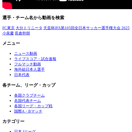
選手・チーム名から動画を検索
FC東京
大分トリニータ
天皇杯JFA第105回全日本サッカー選手権大会 2025
小泉慶
長倉幹樹
メニュー
ニュース動画
ライブスコア・試合速報
フルマッチ動画
海外組日本人選手
日本代表
各チーム、リーグ・カップ
各国クラブチーム
名国代表チーム
各国リーグ・カップ戦
国際A・Bマッチ
カテゴリー
日本 Jリーグ