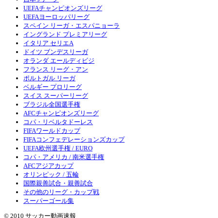
UEFAチャンピオンズリーグ
UEFAヨーロッパリーグ
スペイン リーガ・エスパニョーラ
イングランド プレミアリーグ
イタリア セリエA
ドイツ ブンデスリーガ
オランダ エールディビジ
フランス リーグ・アン
ポルトガル リーガ
ベルギー プロリーグ
スイス スーパーリーグ
ブラジル全国選手権
AFCチャンピオンズリーグ
コパ・リベルタドーレス
FIFAワールドカップ
FIFAコンフェデレーションズカップ
UEFA欧州選手権 / EURO
コパ・アメリカ / 南米選手権
AFCアジアカップ
オリンピック / 五輪
国際親善試合・親善試合
その他のリーグ・カップ戦
スーパーゴール集
© 2010 サッカー動画速報