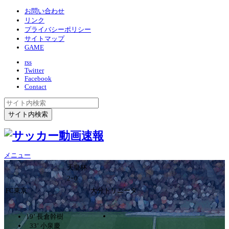
お問い合わせ
リンク
プライバシーポリシー
サイトマップ
GAME
rss
Twitter
Facebook
Contact
メニュー
天皇杯
2ｰ0
FC東京
大分トリニータ
19’ 長倉幹樹
33’ 小泉慶