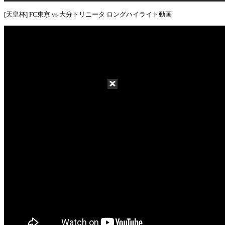
[天皇杯] FC東京 vs 大分トリニータ ロングハイライト動画