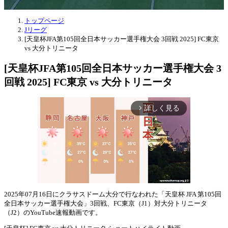
トップページ
Jリーグ
[天皇杯JFA第105回全日本サッカー選手権大会 3回戦 2025] FC東京
vs 大分トリニータ
[天皇杯JFA第105回全日本サッカー選手権大会 3
回戦 2025] FC東京 vs 大分トリニータ
詳しく見る
arrow_forward_ios
2025年07月16日にクラサスドーム大分で行なわれた「天皇杯 JFA 第105回
全日本サッカー選手権大会」3回戦、FC東京（J1）対大分トリニータ
Mute
（J2）のYouTube速報動画です。