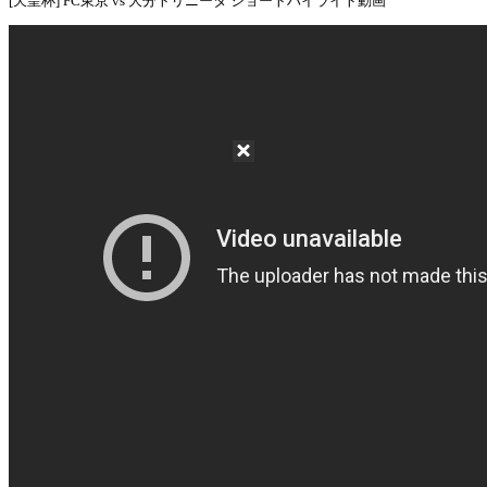
[天皇杯] FC東京 vs 大分トリニータ ショートハイライト動画