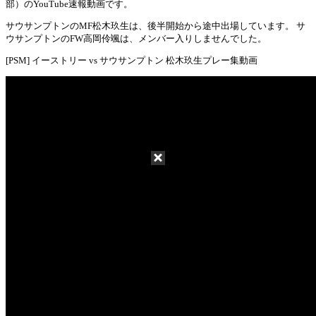
Mute
部）のYouTube速報動画です。
サウサンプトンのMF松木玖生は、後半開始から途中出場しています。 サ
ウサンプトンのFW高岡伶颯は、メンバー入りしませんでした。
[PSM] イーストリー vs サウサンプトン 松木玖生プレー集動画