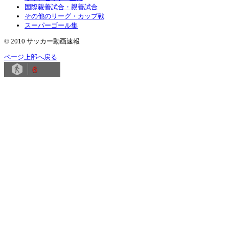
国際親善試合・親善試合
その他のリーグ・カップ戦
スーパーゴール集
© 2010 サッカー動画速報
ページ上部へ戻る
6