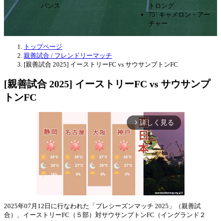
バンス
トロング
75’ キャメロン・アー
チャー
トップページ
親善試合 / フレンドリーマッチ
[親善試合 2025] イーストリーFC vs サウサンプトンFC
[親善試合 2025] イーストリーFC vs サウサンプ
トンFC
詳しく見る
arrow_forward_ios
2025年07月12日に行なわれた「プレシーズンマッチ 2025」（親善試
合）、イーストリーFC（５部）対サウサンプトンFC（イングランド２