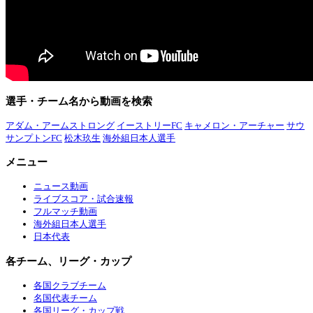
選手・チーム名から動画を検索
アダム・アームストロング
イーストリーFC
キャメロン・アーチャー
サウ
サンプトンFC
松木玖生
海外組日本人選手
メニュー
ニュース動画
ライブスコア・試合速報
フルマッチ動画
海外組日本人選手
日本代表
各チーム、リーグ・カップ
各国クラブチーム
名国代表チーム
各国リーグ・カップ戦