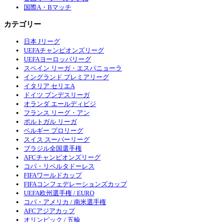
国際A・Bマッチ
カテゴリー
日本 Jリーグ
UEFAチャンピオンズリーグ
UEFAヨーロッパリーグ
スペイン リーガ・エスパニョーラ
イングランド プレミアリーグ
イタリア セリエA
ドイツ ブンデスリーガ
オランダ エールディビジ
フランス リーグ・アン
ポルトガル リーガ
ベルギー プロリーグ
スイス スーパーリーグ
ブラジル全国選手権
AFCチャンピオンズリーグ
コパ・リベルタドーレス
FIFAワールドカップ
FIFAコンフェデレーションズカップ
UEFA欧州選手権 / EURO
コパ・アメリカ / 南米選手権
AFCアジアカップ
オリンピック / 五輪