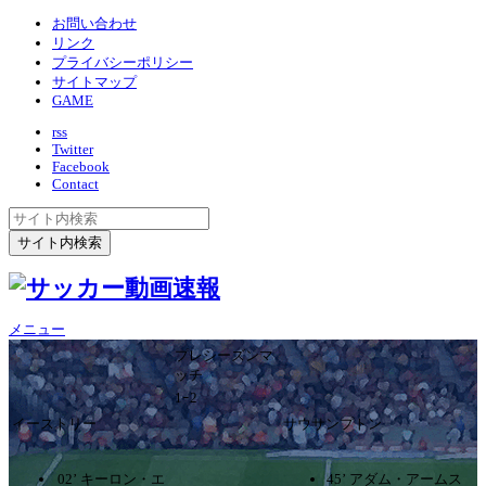
お問い合わせ
リンク
プライバシーポリシー
サイトマップ
GAME
rss
Twitter
Facebook
Contact
メニュー
プレシーズンマ
ッチ
1ｰ2
イーストリー
サウサンプトン
02’ キーロン・エ
45’ アダム・アームス