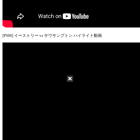
[PSM] イーストリー vs サウサンプトン ハイライト動画