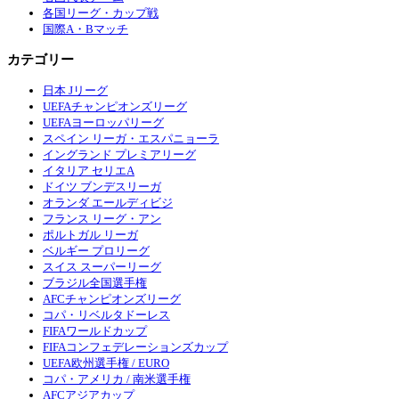
各国リーグ・カップ戦
国際A・Bマッチ
カテゴリー
日本 Jリーグ
UEFAチャンピオンズリーグ
UEFAヨーロッパリーグ
スペイン リーガ・エスパニョーラ
イングランド プレミアリーグ
イタリア セリエA
ドイツ ブンデスリーガ
オランダ エールディビジ
フランス リーグ・アン
ポルトガル リーガ
ベルギー プロリーグ
スイス スーパーリーグ
ブラジル全国選手権
AFCチャンピオンズリーグ
コパ・リベルタドーレス
FIFAワールドカップ
FIFAコンフェデレーションズカップ
UEFA欧州選手権 / EURO
コパ・アメリカ / 南米選手権
AFCアジアカップ