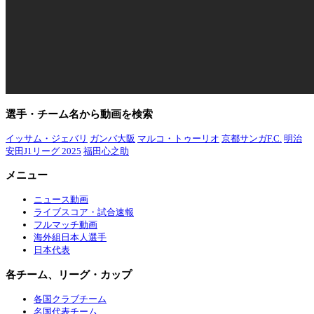
選手・チーム名から動画を検索
イッサム・ジェバリ
ガンバ大阪
マルコ・トゥーリオ
京都サンガF.C.
明治
安田J1リーグ 2025
福田心之助
メニュー
ニュース動画
ライブスコア・試合速報
フルマッチ動画
海外組日本人選手
日本代表
各チーム、リーグ・カップ
各国クラブチーム
名国代表チーム