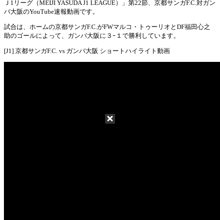
Ｊ1リーグ（MEIJI YASUDA J1 LEAGUE）」第22節、京都サンガF.C.対ガン
Mute
バ大阪のYouTube速報動画です。
試合は、ホームの京都サンガF.C.がFWマルコ・トゥーリオとDF福田心之
助のゴールによって、ガンバ大阪に３ｰ１で勝利しています。
[J1] 京都サンガF.C. vs ガンバ大阪 ショートハイライト動画