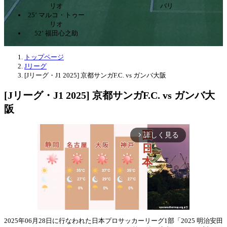
リオ
バリ
25’ マルコ・トゥー
リオ
52’ 福田心之助
トップページ
Jリーグ
[Jリーグ・J1 2025] 京都サンガF.C. vs ガンバ大阪
[Jリーグ・J1 2025] 京都サンガF.C. vs ガンバ大
阪
詳しく見る
arrow_forward_ios
2025年06月28日に行なわれた日本プロサッカーリーグ1部「2025 明治安田