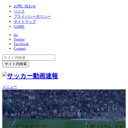
お問い合わせ
リンク
プライバシーポリシー
サイトマップ
GAME
rss
Twitter
Facebook
Contact
メニュー
明治安田J1リー
グ
3ｰ1
京都サンガF.C.
ガンバ大阪
17’ マルコ・トゥー
88’ イッサム・ジェ