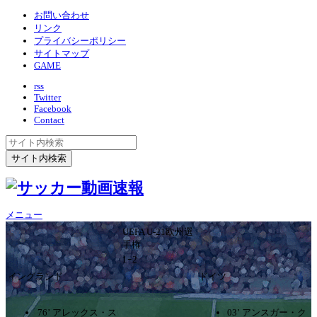
お問い合わせ
リンク
プライバシーポリシー
サイトマップ
GAME
rss
Twitter
Facebook
Contact
メニュー
UEFA U-21欧州選
手権
1ｰ2
イングランド
ドイツ
76’ アレックス・ス
03’ アンスガー・ク