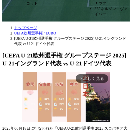
コット
ナウフ
33’ ネルソン・ヴァ
イパー
トップページ
UEFA欧州選手権 / EURO
[UEFA U-21欧州選手権 グループステージ 2025] U-21イングランド
代表 vs U-21ドイツ代表
[UEFA U-21欧州選手権 グループステージ 2025]
U-21イングランド代表 vs U-21ドイツ代表
詳しく見る
arrow_forward_ios
2025年06月18日に行なわれた「UEFA U-21欧州選手権 2025 スロバキア大