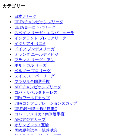
カテゴリー
日本 Jリーグ
UEFAチャンピオンズリーグ
UEFAヨーロッパリーグ
スペイン リーガ・エスパニョーラ
イングランド プレミアリーグ
イタリア セリエA
ドイツ ブンデスリーガ
オランダ エールディビジ
フランス リーグ・アン
ポルトガル リーガ
ベルギー プロリーグ
スイス スーパーリーグ
ブラジル全国選手権
AFCチャンピオンズリーグ
コパ・リベルタドーレス
FIFAワールドカップ
FIFAコンフェデレーションズカップ
UEFA欧州選手権 / EURO
コパ・アメリカ / 南米選手権
AFCアジアカップ
オリンピック / 五輪
国際親善試合・親善試合