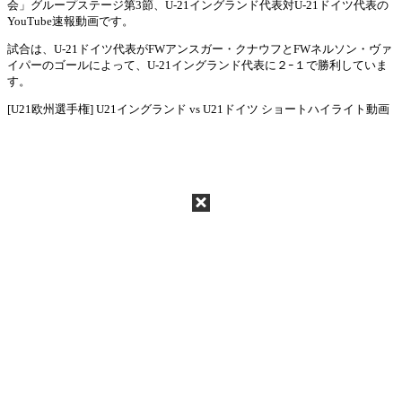
会」グループステージ第3節、U-21イングランド代表対U-21ドイツ代表の
Mute
YouTube速報動画です。
試合は、U-21ドイツ代表がFWアンスガー・クナウフとFWネルソン・ヴァ
イパーのゴールによって、U-21イングランド代表に２ｰ１で勝利していま
す。
[U21欧州選手権] U21イングランド vs U21ドイツ ショートハイライト動画