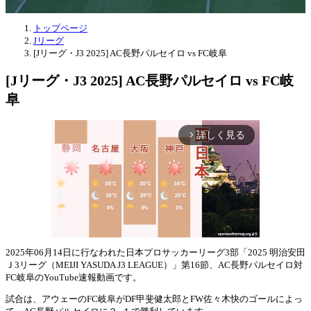
トップページ
Jリーグ
[Jリーグ・J3 2025] AC長野パルセイロ vs FC岐阜
[Jリーグ・J3 2025] AC長野パルセイロ vs FC岐
阜
詳しく見る
arrow_forward_ios
2025年06月14日に行なわれた日本プロサッカーリーグ3部「2025 明治安田
Ｊ3リーグ（MEIJI YASUDA J3 LEAGUE）」第16節、AC長野パルセイロ対
Mute
FC岐阜のYouTube速報動画です。
試合は、アウェーのFC岐阜がDF甲斐健太郎とFW佐々木快のゴールによっ