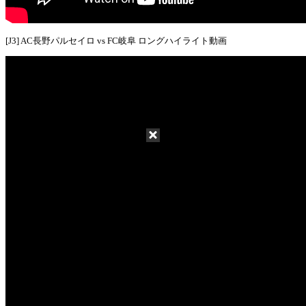
[J3] AC長野パルセイロ vs FC岐阜 ロングハイライト動画