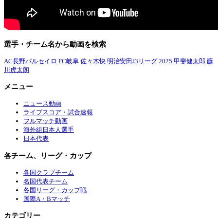
選手・チーム名から動画を検索
AC長野パルセイロ
FC岐阜
佐々木快
明治安田J3リーグ 2025
甲斐健太郎
藤
川虎太朗
メニュー
ニュース動画
ライブスコア・試合速報
フルマッチ動画
海外組日本人選手
日本代表
各チーム、リーグ・カップ
各国クラブチーム
名国代表チーム
各国リーグ・カップ戦
国際A・Bマッチ
カテゴリー