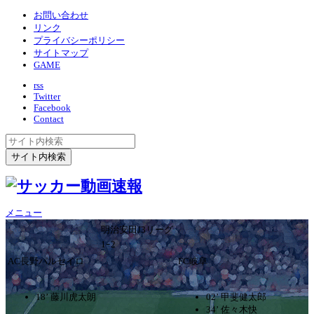
お問い合わせ
リンク
プライバシーポリシー
サイトマップ
GAME
rss
Twitter
Facebook
Contact
メニュー
明治安田J3リーグ
1ｰ2
AC長野パルセイロ
FC岐阜
18’ 藤川虎太朗
02’ 甲斐健太郎
34’ 佐々木快