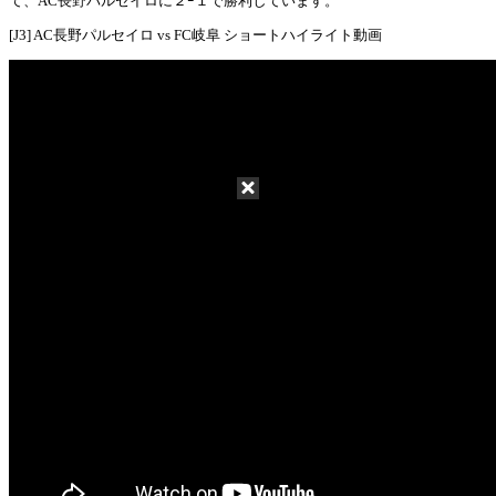
て、AC長野パルセイロに２ｰ１で勝利しています。
[J3] AC長野パルセイロ vs FC岐阜 ショートハイライト動画