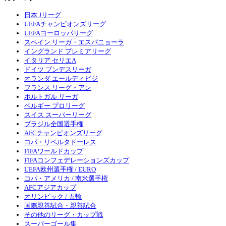
日本 Jリーグ
UEFAチャンピオンズリーグ
UEFAヨーロッパリーグ
スペイン リーガ・エスパニョーラ
イングランド プレミアリーグ
イタリア セリエA
ドイツ ブンデスリーガ
オランダ エールディビジ
フランス リーグ・アン
ポルトガル リーガ
ベルギー プロリーグ
スイス スーパーリーグ
ブラジル全国選手権
AFCチャンピオンズリーグ
コパ・リベルタドーレス
FIFAワールドカップ
FIFAコンフェデレーションズカップ
UEFA欧州選手権 / EURO
コパ・アメリカ / 南米選手権
AFCアジアカップ
オリンピック / 五輪
国際親善試合・親善試合
その他のリーグ・カップ戦
スーパーゴール集