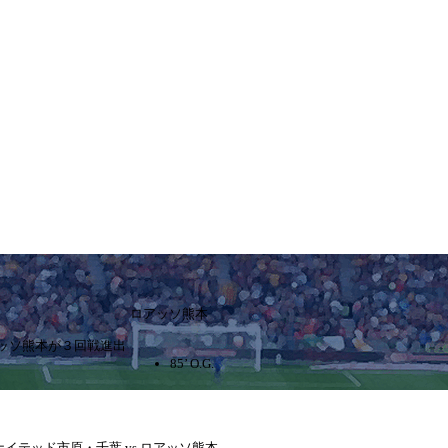
ロアッソ熊本
アッソ熊本が３回戦進出
85’ O.G.
ユナイテッド市原・千葉 vs ロアッソ熊本