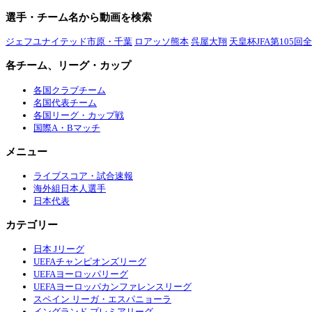
選手・チーム名から動画を検索
ジェフユナイテッド市原・千葉
ロアッソ熊本
呉屋大翔
天皇杯JFA第105回
各チーム、リーグ・カップ
各国クラブチーム
名国代表チーム
各国リーグ・カップ戦
国際A・Bマッチ
メニュー
ライブスコア・試合速報
海外組日本人選手
日本代表
カテゴリー
日本 Jリーグ
UEFAチャンピオンズリーグ
UEFAヨーロッパリーグ
UEFAヨーロッパカンファレンスリーグ
スペイン リーガ・エスパニョーラ
イングランド プレミアリーグ