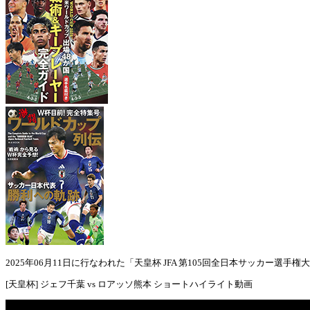
2025年06月11日に行なわれた「天皇杯 JFA 第105回全日本サッカー選
[天皇杯] ジェフ千葉 vs ロアッソ熊本 ショートハイライト動画