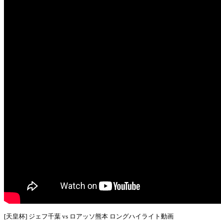
[天皇杯] ジェフ千葉 vs ロアッソ熊本 ロングハイライト動画