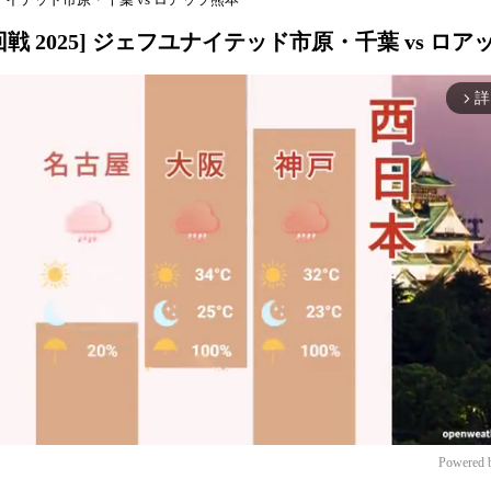
戦 2025] ジェフユナイテッド市原・千葉 vs ロア
詳
arrow_forward_ios
Powered 