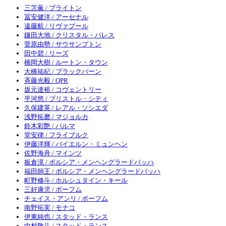
三笘薫 / ブライトン
冨安健洋 / アーセナル
遠藤航 / リヴァプール
鎌田大地 / クリスタル・パレス
菅原由勢 / サウサンプトン
田中碧 / リーズ
橋岡大樹 / ルートン・タウン
大橋祐紀 / ブラックバーン
斉藤光毅 / QPR
坂元達裕 / コヴェントリー
平河悠 / ブリストル・シティ
久保建英 / レアル・ソシエダ
浅野拓磨 / マジョルカ
鈴木彩艶 / パルマ
堂安律 / フライブルク
伊藤洋輝 / バイエルン・ミュンヘン
佐野海舟 / マインツ
板倉滉 / ボルシア・メンヘングラードバッハ
福田師王 / ボルシア・メンヘングラードバッハ
町野修斗 / ホルシュタイン・キール
三好康児 / ボーフム
チェイス・アンリ / ボーフム
南野拓実 / モナコ
伊東純也 / スタッド・ランス
中村敬斗 / スタッド・ランス