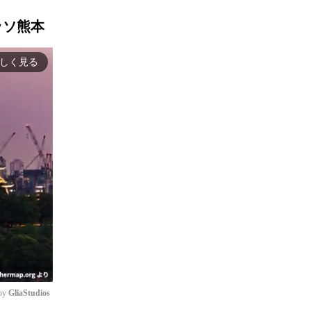
ッソ熊本
しく見る
by 
GliaStudios