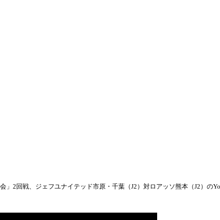
手権大会」2回戦、ジェフユナイテッド市原・千葉（J2）対ロアッソ熊本（J2）のYo