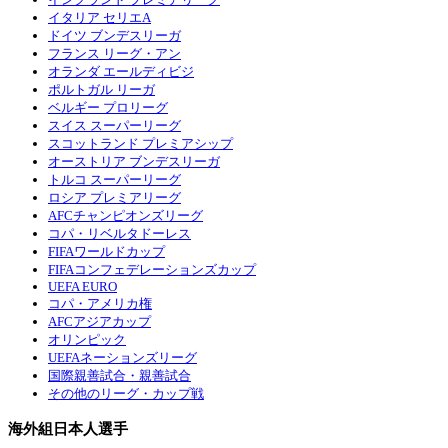
イタリア セリエA
ドイツ ブンデスリーガ
フランス リーグ・アン
オランダ エールディビジ
ポルトガル リーガ
ベルギー プロリーグ
スイス スーパーリーグ
スコットランド プレミアシップ
オーストリア ブンデスリーガ
トルコ スーパーリーグ
ロシア プレミアリーグ
AFCチャンピオンズリーグ
コパ・リベルタドーレス
FIFAワールドカップ
FIFAコンフェデレーションズカップ
UEFA EURO
コパ・アメリカ権
AFCアジアカップ
オリンピック
UEFAネーションズリーグ
国際親善試合・親善試合
その他のリーグ・カップ戦
海外組日本人選手