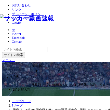
お問い合わせ
リンク
プライバシーポリシー
サイトマップ
GAME
rss
Twitter
Facebook
Contact
メニュー
天皇杯
1ｰ1
ジェフ千葉
延長戦０ｰ０、PK戦５ｰ４でジェフ千葉に勝利したロ
28’ 呉屋大翔
トップページ
Jリーグ
[天皇杯JFA第105回全日本サッカー選手権大会 2回戦 2025] ジェフ