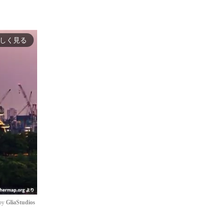
しく見る
by 
GliaStudios