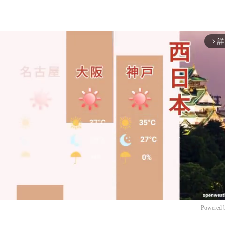
詳
arrow_forward_ios
Powered 