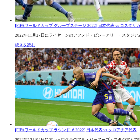
[FIFAワールドカップ グループステージ 2022] 日本代表 vs コスタリカ代
2022年11月27日にライヤーンのアフメド・ビン＝アリー・スタジアムで
続きを読む
[FIFAワールドカップ ラウンド16 2022] 日本代表 vs クロアチア代表
2022年12月05日にアル＝ワクラのアル・ジャヌーブ・スタジアムで行な