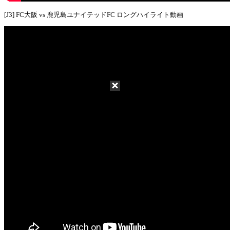
[J3] FC大阪 vs 鹿児島ユナイテッドFC ロングハイライト動画