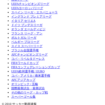
UEFAチャンピオンズリーグ
UEFAヨーロッパリーグ
スペイン リーガ・エスパニョーラ
イングランド プレミアリーグ
イタリア セリエA
ドイツ ブンデスリーガ
オランダ エールディビジ
フランス リーグ・アン
ポルトガル リーガ
ベルギー プロリーグ
スイス スーパーリーグ
ブラジル全国選手権
AFCチャンピオンズリーグ
コパ・リベルタドーレス
FIFAワールドカップ
FIFAコンフェデレーションズカップ
UEFA欧州選手権 / EURO
コパ・アメリカ / 南米選手権
AFCアジアカップ
オリンピック / 五輪
国際親善試合・親善試合
その他のリーグ・カップ戦
スーパーゴール集
© 2010 サッカー動画速報