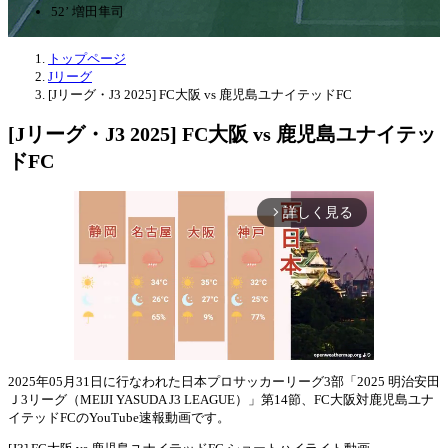
52’ 増田隼司
トップページ
Jリーグ
[Jリーグ・J3 2025] FC大阪 vs 鹿児島ユナイテッドFC
[Jリーグ・J3 2025] FC大阪 vs 鹿児島ユナイテッ
ドFC
詳しく見る
arrow_forward_ios
2025年05月31日に行なわれた日本プロサッカーリーグ3部「2025 明治安田
Ｊ3リーグ（MEIJI YASUDA J3 LEAGUE）」第14節、FC大阪対鹿児島ユナ
Mute
イテッドFCのYouTube速報動画です。