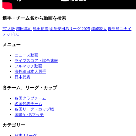
選手・チーム名から動画を検索
FC大阪
増田隼司
島田拓海
明治安田J3リーグ 2025
澤崎凌大
鹿児島ユナイ
テッドFC
メニュー
ニュース動画
ライブスコア・試合速報
フルマッチ動画
海外組日本人選手
日本代表
各チーム、リーグ・カップ
各国クラブチーム
名国代表チーム
各国リーグ・カップ戦
国際A・Bマッチ
カテゴリー
日本 Jリーグ