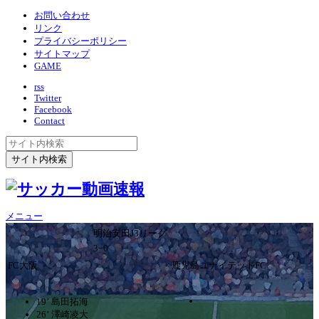
お問い合わせ
リンク
プライバシーポリシー
サイトマップ
GAME
rss
Twitter
Facebook
Contact
メニュー
明治安田J3リーグ
3ｰ0
FC大阪
鹿児島ユナイテッドFC
19’ 島田拓海
26’ 澤崎凌大