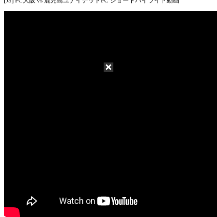
[J3] FC大阪 vs 鹿児島ユナイテッドFC ショートハイライト動画