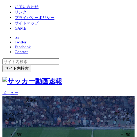
お問い合わせ
リンク
プライバシーポリシー
サイトマップ
GAME
rss
Twitter
Facebook
Contact
メニュー
天皇杯
2ｰ2
カマタマー
高知ユナイ
レ讃岐
テッドSC
59’
50’