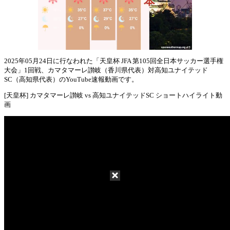
2025年05月24日に行なわれた「天皇杯 JFA 第105回全日本サッカー選手権
大会」1回戦、カマタマーレ讃岐（香川県代表）対高知ユナイテッド
Mute
SC（高知県代表）のYouTube速報動画です。
[天皇杯] カマタマーレ讃岐 vs 高知ユナイテッドSC ショートハイライト動
画