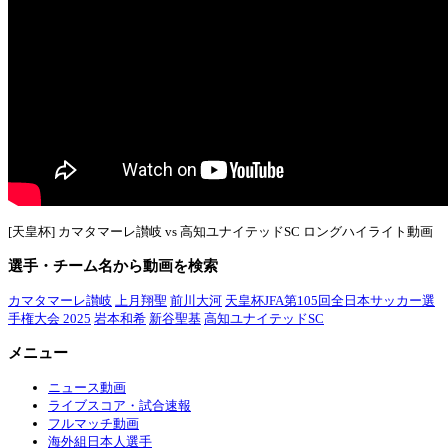
[天皇杯] カマタマーレ讃岐 vs 高知ユナイテッドSC ロングハイライト動画
選手・チーム名から動画を検索
カマタマーレ讃岐
上月翔聖
前川大河
天皇杯JFA第105回全日本サッカー選
手権大会 2025
岩本和希
新谷聖基
高知ユナイテッドSC
メニュー
ニュース動画
ライブスコア・試合速報
フルマッチ動画
海外組日本人選手