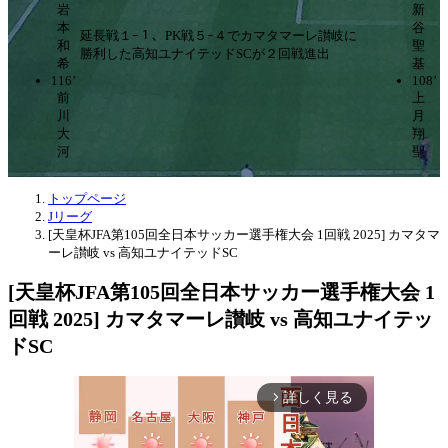
岩
新
本
谷
延長戦１ｰ１、PK戦５ｰ４でカマタマーレ讃岐に
和
聖
勝利した高知ユナイテッドSCが２回戦進出
希
基
116’
108’
前
上
川
月
大
翔
河
聖
トップページ
Jリーグ
[天皇杯JFA第105回全日本サッカー選手権大会 1回戦 2025] カマタマ
ーレ讃岐 vs 高知ユナイテッドSC
[天皇杯JFA第105回全日本サッカー選手権大会 1
回戦 2025] カマタマーレ讃岐 vs 高知ユナイテッ
ドSC
詳しく見る
arrow_forward_ios