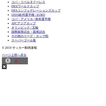
コパ・リベルタドーレス
FIFAワールドカップ
FIFAコンフェデレーションズカップ
UEFA欧州選手権 / EURO
コパ・アメリカ / 南米選手権
AFCアジアカップ
オリンピック / 五輪
国際親善試合・親善試合
その他のリーグ・カップ戦
スーパーゴール集
© 2010 サッカー動画速報
ページ上部へ戻る
4