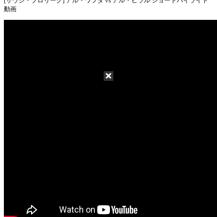
[サウジ・プロリーグ] アル・ワフダ vs アル・ヒラル ショートハイライト
動画