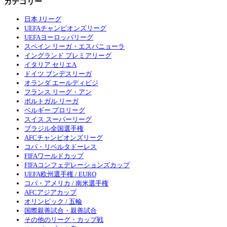
カテゴリー
日本 Jリーグ
UEFAチャンピオンズリーグ
UEFAヨーロッパリーグ
スペイン リーガ・エスパニョーラ
イングランド プレミアリーグ
イタリア セリエA
ドイツ ブンデスリーガ
オランダ エールディビジ
フランス リーグ・アン
ポルトガル リーガ
ベルギー プロリーグ
スイス スーパーリーグ
ブラジル全国選手権
AFCチャンピオンズリーグ
コパ・リベルタドーレス
FIFAワールドカップ
FIFAコンフェデレーションズカップ
UEFA欧州選手権 / EURO
コパ・アメリカ / 南米選手権
AFCアジアカップ
オリンピック / 五輪
国際親善試合・親善試合
その他のリーグ・カップ戦