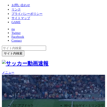
お問い合わせ
リンク
プライバシーポリシー
サイトマップ
GAME
rss
Twitter
Facebook
Contact
メニュー
サウジ・プ
ロリーグ
1ｰ1
アル・ワフダ
アル・ヒラル
51’ アブドゥラ
90+2’ セルゲイ・ミリンコヴ