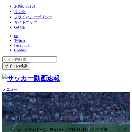
お問い合わせ
リンク
プライバシーポリシー
サイトマップ
GAME
rss
Twitter
Facebook
Contact
メニュー
JリーグYBCルヴァン杯
1ｰ1
FC町田ゼ
横浜FC
ルビア
延長戦０ｰ０、PK戦３ｰ１でFC町田ゼルビアに勝
84’
12’