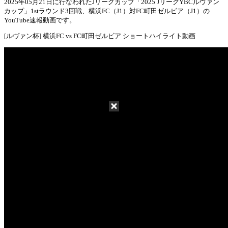
2025年05月21日に行なわれたJリーグカップ「2025 JリーグYBCルヴァン
カップ」1stラウンド3回戦、横浜FC（J1）対FC町田ゼルビア（J1）の
Mute
YouTube速報動画です。
[ルヴァン杯] 横浜FC vs FC町田ゼルビア ショートハイライト動画