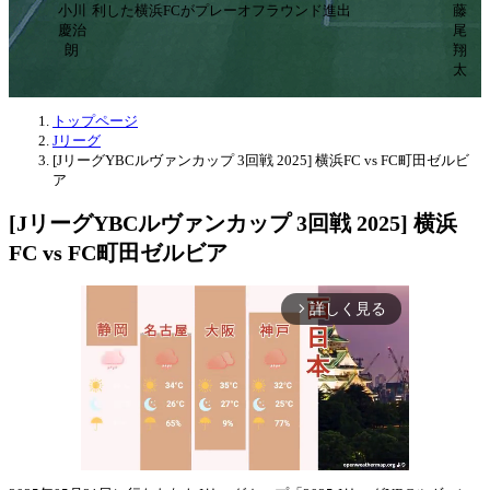
小川
利した横浜FCがプレーオフラウンド進出
藤
慶治
尾
朗
翔
太
トップページ
Jリーグ
[JリーグYBCルヴァンカップ 3回戦 2025] 横浜FC vs FC町田ゼルビ
ア
[JリーグYBCルヴァンカップ 3回戦 2025] 横浜
FC vs FC町田ゼルビア
詳しく見る
arrow_forward_ios