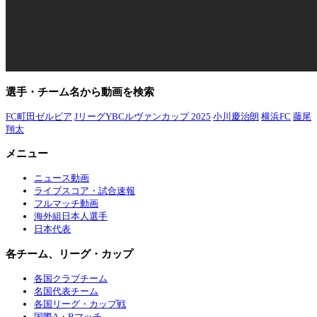
選手・チーム名から動画を検索
FC町田ゼルビア
JリーグYBCルヴァンカップ 2025
小川慶治朗
横浜FC
藤尾
翔太
メニュー
ニュース動画
ライブスコア・試合速報
フルマッチ動画
海外組日本人選手
日本代表
各チーム、リーグ・カップ
各国クラブチーム
名国代表チーム
各国リーグ・カップ戦
国際A・Bマッチ