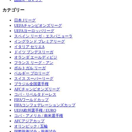
カテゴリー
日本 Jリーグ
UEFAチャンピオンズリーグ
UEFAヨーロッパリーグ
スペイン リーガ・エスパニョーラ
イングランド プレミアリーグ
イタリア セリエA
ドイツ ブンデスリーガ
オランダ エールディビジ
フランス リーグ・アン
ポルトガル リーガ
ベルギー プロリーグ
スイス スーパーリーグ
ブラジル全国選手権
AFCチャンピオンズリーグ
コパ・リベルタドーレス
FIFAワールドカップ
FIFAコンフェデレーションズカップ
UEFA欧州選手権 / EURO
コパ・アメリカ / 南米選手権
AFCアジアカップ
オリンピック / 五輪
国際親善試合・親善試合