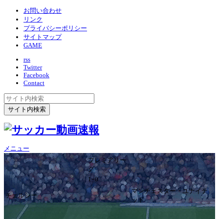
お問い合わせ
リンク
プライバシーポリシー
サイトマップ
GAME
rss
Twitter
Facebook
Contact
メニュー
プレミアリー
グ
1ｰ0
マンチェスター・ユナイテ
チェルシー
ッド