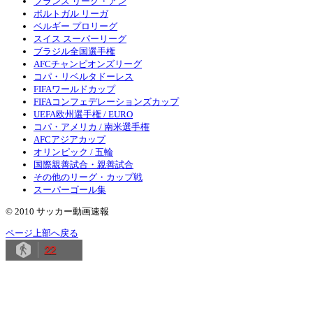
フランス リーグ・アン
ポルトガル リーガ
ベルギー プロリーグ
スイス スーパーリーグ
ブラジル全国選手権
AFCチャンピオンズリーグ
コパ・リベルタドーレス
FIFAワールドカップ
FIFAコンフェデレーションズカップ
UEFA欧州選手権 / EURO
コパ・アメリカ / 南米選手権
AFCアジアカップ
オリンピック / 五輪
国際親善試合・親善試合
その他のリーグ・カップ戦
スーパーゴール集
© 2010 サッカー動画速報
ページ上部へ戻る
22