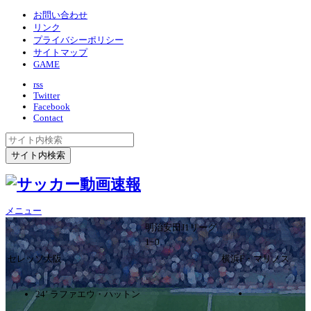
お問い合わせ
リンク
プライバシーポリシー
サイトマップ
GAME
rss
Twitter
Facebook
Contact
メニュー
明治安田J1リーグ
1ｰ0
セレッソ大阪
横浜F・マリノス
24’ ラファエウ・ハットン