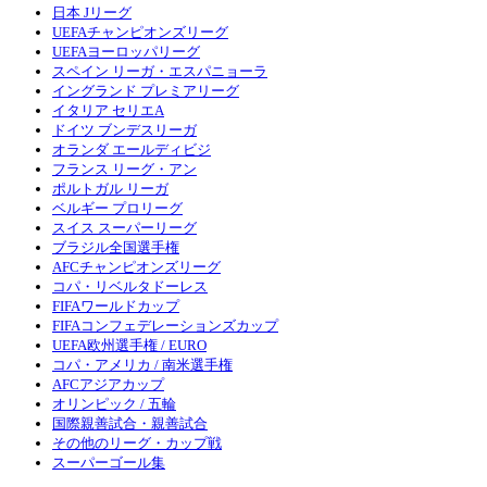
日本 Jリーグ
UEFAチャンピオンズリーグ
UEFAヨーロッパリーグ
スペイン リーガ・エスパニョーラ
イングランド プレミアリーグ
イタリア セリエA
ドイツ ブンデスリーガ
オランダ エールディビジ
フランス リーグ・アン
ポルトガル リーガ
ベルギー プロリーグ
スイス スーパーリーグ
ブラジル全国選手権
AFCチャンピオンズリーグ
コパ・リベルタドーレス
FIFAワールドカップ
FIFAコンフェデレーションズカップ
UEFA欧州選手権 / EURO
コパ・アメリカ / 南米選手権
AFCアジアカップ
オリンピック / 五輪
国際親善試合・親善試合
その他のリーグ・カップ戦
スーパーゴール集