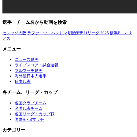
選手・チーム名から動画を検索
セレッソ大阪
ラファエウ・ハットン
明治安田J1リーグ 2025
横浜F・マリ
ノス
メニュー
ニュース動画
ライブスコア・試合速報
フルマッチ動画
海外組日本人選手
日本代表
各チーム、リーグ・カップ
各国クラブチーム
名国代表チーム
各国リーグ・カップ戦
国際A・Bマッチ
カテゴリー