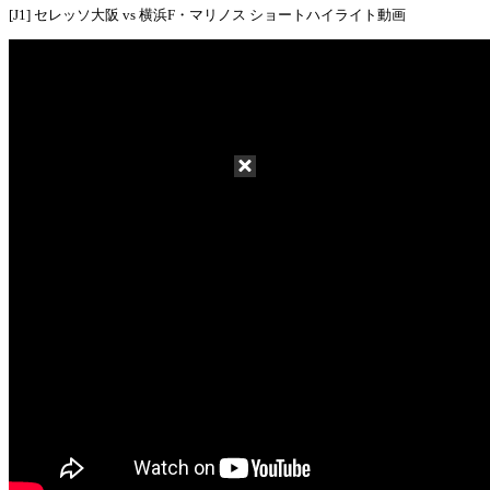
[J1] セレッソ大阪 vs 横浜F・マリノス ショートハイライト動画