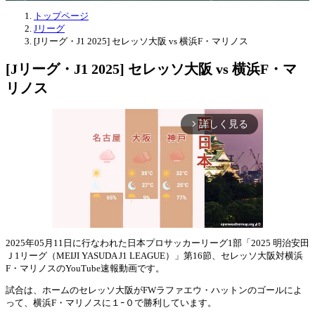
トップページ
Jリーグ
[Jリーグ・J1 2025] セレッソ大阪 vs 横浜F・マリノス
[Jリーグ・J1 2025] セレッソ大阪 vs 横浜F・マ
リノス
詳しく見る
arrow_forward_ios
2025年05月11日に行なわれた日本プロサッカーリーグ1部「2025 明治安田
Ｊ1リーグ（MEIJI YASUDA J1 LEAGUE）」第16節、セレッソ大阪対横浜
Mute
F・マリノスのYouTube速報動画です。
試合は、ホームのセレッソ大阪がFWラファエウ・ハットンのゴールによ
って、横浜F・マリノスに１ｰ０で勝利しています。