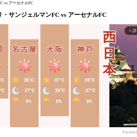
C vs アーセナルFC
パリ・サンジェルマンFC vs アーセナルFC
詳
arrow_forward_ios
Powered 