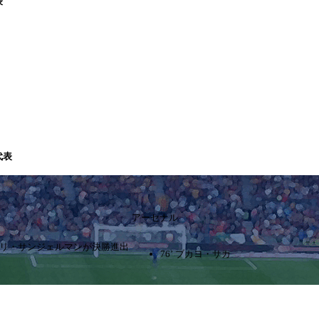
表
代表
アーセナル
パリ・サンジェルマンが決勝進出
76’ ブカヨ・サカ