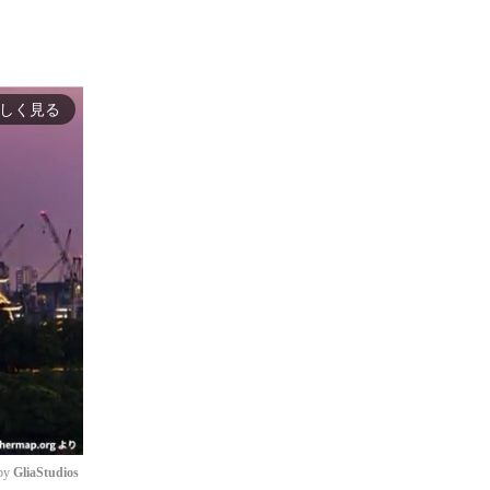
しく見る
by 
GliaStudios