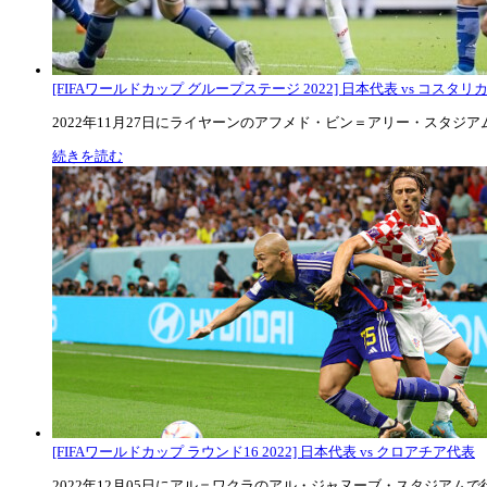
[FIFAワールドカップ グループステージ 2022] 日本代表 vs コスタリカ代
2022年11月27日にライヤーンのアフメド・ビン＝アリー・スタジアムで
続きを読む
[FIFAワールドカップ ラウンド16 2022] 日本代表 vs クロアチア代表
2022年12月05日にアル＝ワクラのアル・ジャヌーブ・スタジアムで行な