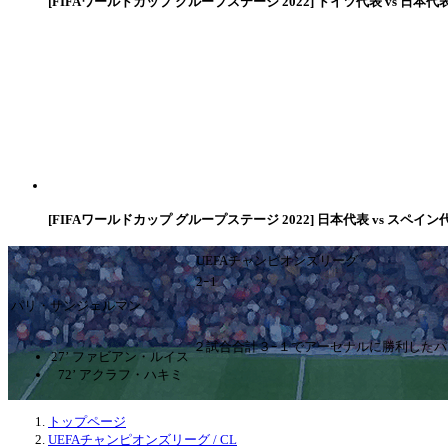
[FIFAワールドカップ グループステージ 2022] ドイツ代表 vs 日本代
[FIFAワールドカップ グループステージ 2022] 日本代表 vs スペイン
UEFAチャンピオンズリーグ
2ｰ1
パリ・サンジェルマン
２試合合計３ｰ１でアーセナルに勝利した
27’ ファビアン・ルイス
72’ アクラフ・ハキミ
トップページ
UEFAチャンピオンズリーグ / CL