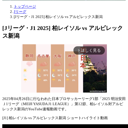
トップページ
Jリーグ
[Jリーグ・J1 2025] 柏レイソル vs アルビレックス新潟
[Jリーグ・J1 2025] 柏レイソル vs アルビレック
ス新潟
詳しく見る
arrow_forward_ios
2025年04月26日に行なわれた日本プロサッカーリーグ1部「2025 明治安田
Ｊ1リーグ（MEIJI YASUDA J1 LEAGUE）」第12節、柏レイソル対アルビ
Mute
レックス新潟のYouTube速報動画です。
[J1] 柏レイソル vs アルビレックス新潟 ショートハイライト動画