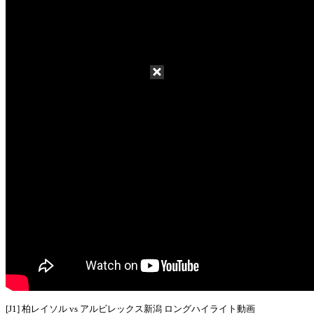
[J1] 柏レイソル vs アルビレックス新潟 ロングハイライト動画