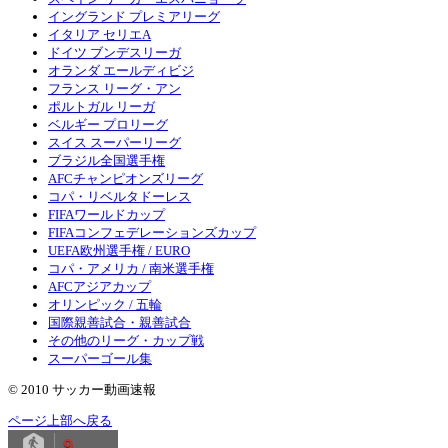
イングランド プレミアリーグ
イタリア セリエA
ドイツ ブンデスリーガ
オランダ エールディビジ
フランス リーグ・アン
ポルトガル リーガ
ベルギー プロリーグ
スイス スーパーリーグ
ブラジル全国選手権
AFCチャンピオンズリーグ
コパ・リベルタドーレス
FIFAワールドカップ
FIFAコンフェデレーションズカップ
UEFA欧州選手権 / EURO
コパ・アメリカ / 南米選手権
AFCアジアカップ
オリンピック / 五輪
国際親善試合・親善試合
その他のリーグ・カップ戦
スーパーゴール集
© 2010 サッカー動画速報
ページ上部へ戻る
9