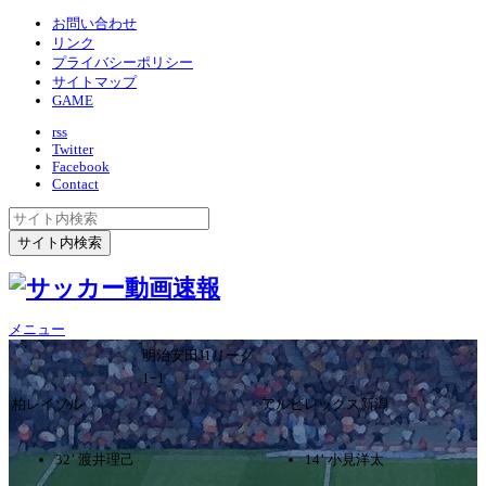
お問い合わせ
リンク
プライバシーポリシー
サイトマップ
GAME
rss
Twitter
Facebook
Contact
メニュー
明治安田J1リーグ
1ｰ1
柏レイソル
アルビレックス新潟
32’ 渡井理己
14’ 小見洋太