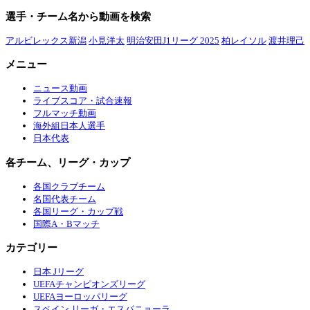
選手・チーム名から動画を検索
アルビレックス新潟
小見洋太
明治安田J1リーグ 2025
柏レイソル
渡井理己
メニュー
ニュース動画
ライブスコア・試合速報
フルマッチ動画
海外組日本人選手
日本代表
各チーム、リーグ・カップ
各国クラブチーム
名国代表チーム
各国リーグ・カップ戦
国際A・Bマッチ
カテゴリー
日本 Jリーグ
UEFAチャンピオンズリーグ
UEFAヨーロッパリーグ
スペイン リーガ・エスパニョーラ