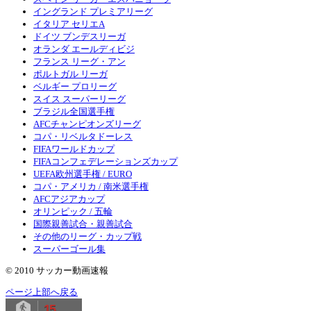
イングランド プレミアリーグ
イタリア セリエA
ドイツ ブンデスリーガ
オランダ エールディビジ
フランス リーグ・アン
ポルトガル リーガ
ベルギー プロリーグ
スイス スーパーリーグ
ブラジル全国選手権
AFCチャンピオンズリーグ
コパ・リベルタドーレス
FIFAワールドカップ
FIFAコンフェデレーションズカップ
UEFA欧州選手権 / EURO
コパ・アメリカ / 南米選手権
AFCアジアカップ
オリンピック / 五輪
国際親善試合・親善試合
その他のリーグ・カップ戦
スーパーゴール集
© 2010 サッカー動画速報
ページ上部へ戻る
15