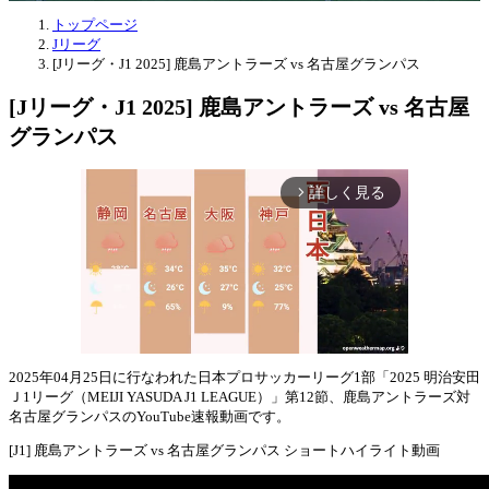
トップページ
Jリーグ
[Jリーグ・J1 2025] 鹿島アントラーズ vs 名古屋グランパス
[Jリーグ・J1 2025] 鹿島アントラーズ vs 名古屋
グランパス
詳しく見る
arrow_forward_ios
2025年04月25日に行なわれた日本プロサッカーリーグ1部「2025 明治安田
Ｊ1リーグ（MEIJI YASUDA J1 LEAGUE）」第12節、鹿島アントラーズ対
Mute
名古屋グランパスのYouTube速報動画です。
[J1] 鹿島アントラーズ vs 名古屋グランパス ショートハイライト動画