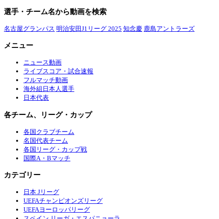
選手・チーム名から動画を検索
名古屋グランパス
明治安田J1リーグ 2025
知念慶
鹿島アントラーズ
メニュー
ニュース動画
ライブスコア・試合速報
フルマッチ動画
海外組日本人選手
日本代表
各チーム、リーグ・カップ
各国クラブチーム
名国代表チーム
各国リーグ・カップ戦
国際A・Bマッチ
カテゴリー
日本 Jリーグ
UEFAチャンピオンズリーグ
UEFAヨーロッパリーグ
スペイン リーガ・エスパニョーラ