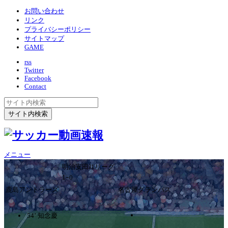
お問い合わせ
リンク
プライバシーポリシー
サイトマップ
GAME
rss
Twitter
Facebook
Contact
メニュー
明治安田J1リーグ
1ｰ0
鹿島アントラーズ
名古屋グランパス
54’ 知念慶