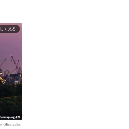
しく見る
by 
GliaStudios