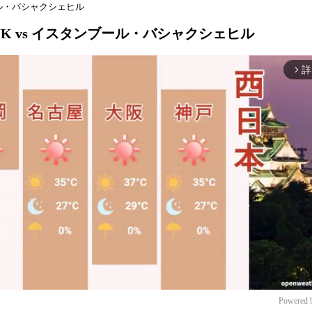
ブール・バシャクシェヒル
ュJK vs イスタンブール・バシャクシェヒル
詳
arrow_forward_ios
Powered 