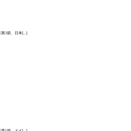
節、日本[...]
節、ドイ[...]