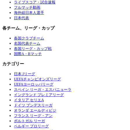
ライブスコア・試合速報
フルマッチ動画
海外組日本人選手
日本代表
各チーム、リーグ・カップ
各国クラブチーム
名国代表チーム
各国リーグ・カップ戦
国際A・Bマッチ
カテゴリー
日本 Jリーグ
UEFAチャンピオンズリーグ
UEFAヨーロッパリーグ
スペイン リーガ・エスパニョーラ
イングランド プレミアリーグ
イタリア セリエA
ドイツ ブンデスリーガ
オランダ エールディビジ
フランス リーグ・アン
ポルトガル リーガ
ベルギー プロリーグ