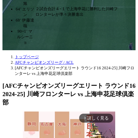
旭
２試合合計４ｰ１で上海申花に勝利した川崎フ
64’ エリソ
ロンターレが準々決勝進出
ン
68’ 伊藤達
哉
90+1’ マ
ルシーニ
ョ
トップページ
AFCチャンピオンズリーグ / ACL
[AFCチャンピオンズリーグエリート ラウンド16 2024-25] 川崎フロ
ンターレ vs 上海申花足球倶楽部
[AFCチャンピオンズリーグエリート ラウンド16
2024-25] 川崎フロンターレ vs 上海申花足球倶楽
部
詳しく見る
arrow_forward_ios