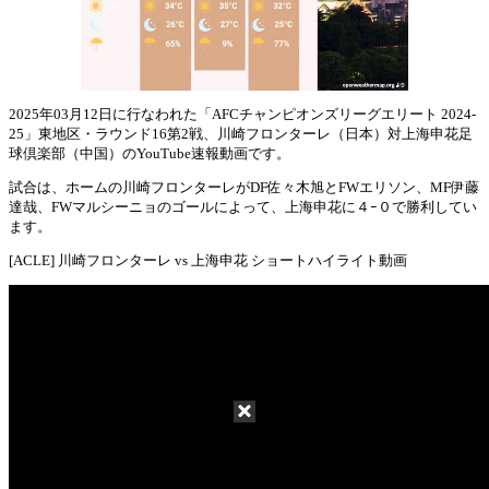
2025年03月12日に行なわれた「AFCチャンピオンズリーグエリート 2024-
25」東地区・ラウンド16第2戦、川崎フロンターレ（日本）対上海申花足
Mute
球倶楽部（中国）のYouTube速報動画です。
試合は、ホームの川崎フロンターレがDF佐々木旭とFWエリソン、MF伊藤
達哉、FWマルシーニョのゴールによって、上海申花に４ｰ０で勝利してい
ます。
[ACLE] 川崎フロンターレ vs 上海申花 ショートハイライト動画