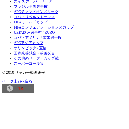
スイス スーパーリーグ
ブラジル全国選手権
AFCチャンピオンズリーグ
コパ・リベルタドーレス
FIFAワールドカップ
FIFAコンフェデレーションズカップ
UEFA欧州選手権 / EURO
コパ・アメリカ / 南米選手権
AFCアジアカップ
オリンピック / 五輪
国際親善試合・親善試合
その他のリーグ・カップ戦
スーパーゴール集
© 2010 サッカー動画速報
ページ上部へ戻る
15