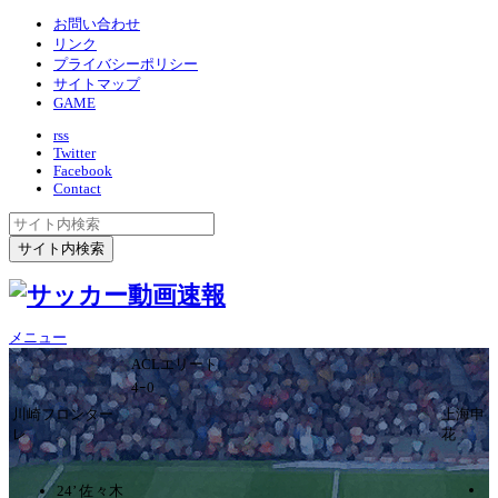
お問い合わせ
リンク
プライバシーポリシー
サイトマップ
GAME
rss
Twitter
Facebook
Contact
メニュー
ACLエリート
4ｰ0
川崎フロンター
上海申
レ
花
24’ 佐々木