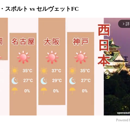
ヌ・スポルト vs セルヴェットFC
詳
arrow_forward_ios
Powered 