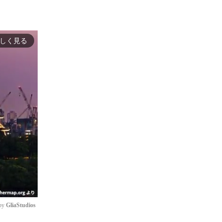
しく見る
by 
GliaStudios