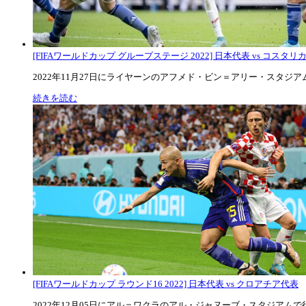
[FIFAワールドカップ グループステージ 2022] 日本代表 vs コスタリカ代
2022年11月27日にライヤーンのアフメド・ビン＝アリー・スタジアムで
続きを読む
[FIFAワールドカップ ラウンド16 2022] 日本代表 vs クロアチア代表
2022年12月05日にアル＝ワクラのアル・ジャヌーブ・スタジアムで行な