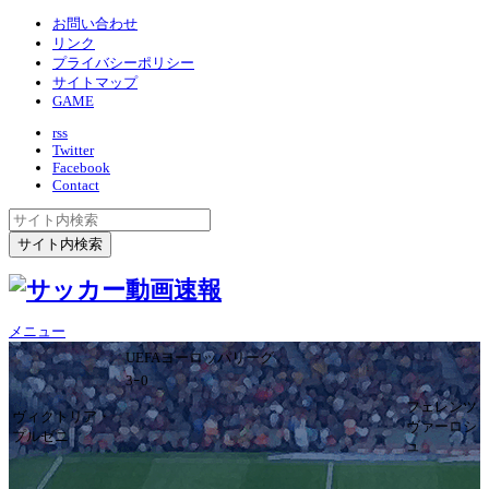
お問い合わせ
リンク
プライバシーポリシー
サイトマップ
GAME
rss
Twitter
Facebook
Contact
メニュー
UEFAヨーロッパリーグ
3ｰ0
フェレンツ
ヴィクトリア・
ヴァーロシ
プルゼニ
ュ