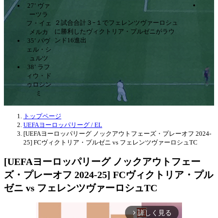
27’ ヴァ
ーツラ
２試合合計３ｰ１でフェレンツヴァーロシュ
フ・イェ
に勝利したヴィクトリア・プルゼニがラウ
メルカ
ンド16進出
35’ パヴ
ェル・シ
ュルツ
38’ ラフ
ィウ・ド
ゥロシン
ミ
トップページ
UEFAヨーロッパリーグ / EL
[UEFAヨーロッパリーグ ノックアウトフェーズ・プレーオフ 2024-
25] FCヴィクトリア・プルゼニ vs フェレンツヴァーロシュTC
[UEFAヨーロッパリーグ ノックアウトフェー
ズ・プレーオフ 2024-25] FCヴィクトリア・プル
ゼニ vs フェレンツヴァーロシュTC
詳しく見る
arrow_forward_ios