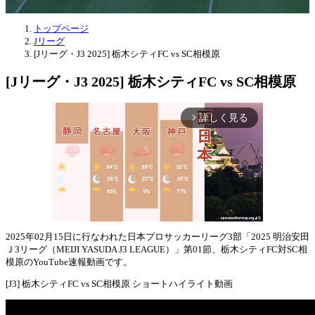
トップページ
Jリーグ
[Jリーグ・J3 2025] 栃木シティFC vs SC相模原
[Jリーグ・J3 2025] 栃木シティFC vs SC相模原
詳しく見る
arrow_forward_ios
2025年02月15日に行なわれた日本プロサッカーリーグ3部「2025 明治安田
Ｊ3リーグ（MEIJI YASUDA J3 LEAGUE）」第01節、栃木シティFC対SC相
Mute
模原のYouTube速報動画です。
[J3] 栃木シティFC vs SC相模原 ショートハイライト動画