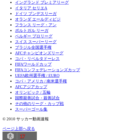
イングランド プレミアリーグ
イタリア セリエA
ドイツ ブンデスリーガ
オランダ エールディビジ
フランス リーグ・アン
ポルトガル リーガ
ベルギー プロリーグ
スイス スーパーリーグ
ブラジル全国選手権
AFCチャンピオンズリーグ
コパ・リベルタドーレス
FIFAワールドカップ
FIFAコンフェデレーションズカップ
UEFA欧州選手権 / EURO
コパ・アメリカ / 南米選手権
AFCアジアカップ
オリンピック / 五輪
国際親善試合・親善試合
その他のリーグ・カップ戦
スーパーゴール集
© 2010 サッカー動画速報
ページ上部へ戻る
17