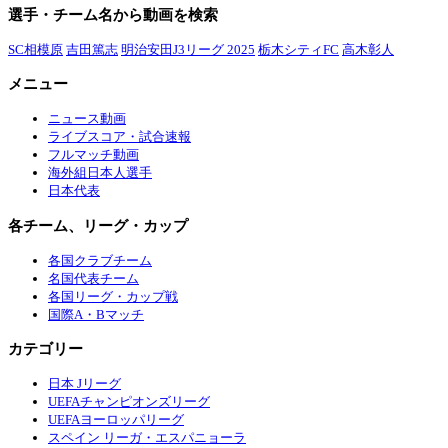
選手・チーム名から動画を検索
SC相模原
吉田篤志
明治安田J3リーグ 2025
栃木シティFC
高木彰人
メニュー
ニュース動画
ライブスコア・試合速報
フルマッチ動画
海外組日本人選手
日本代表
各チーム、リーグ・カップ
各国クラブチーム
名国代表チーム
各国リーグ・カップ戦
国際A・Bマッチ
カテゴリー
日本 Jリーグ
UEFAチャンピオンズリーグ
UEFAヨーロッパリーグ
スペイン リーガ・エスパニョーラ