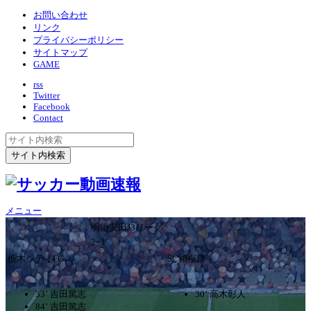
お問い合わせ
リンク
プライバシーポリシー
サイトマップ
GAME
rss
Twitter
Facebook
Contact
メニュー
明治安田J3リーグ
2ｰ1
栃木シティFC
SC相模原
33’ 吉田篤志
30’ 高木彰人
84’ 吉田篤志