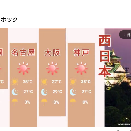
リーホック
詳
arrow_forward_ios