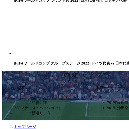
[FIFAワールドカップ ラウンド16 2022] 日本代表 vs クロアチア代表
[FIFAワールドカップ グループステージ 2022] ドイツ代表 vs 日本代
明治安田J2リーグ
3ｰ2
ジュビロ磐田
水戸ホーリーホッ
53’ 倍井謙
79’ 安藤瑞季
68’ マテウス・ペイショット
90+5’ 沖田空
77’ 渡邉りょう
トップページ