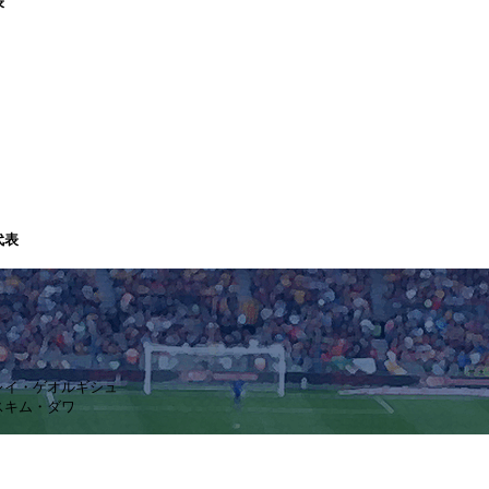
表
代表
ドレイ・ゲオルギシュ
イスキム・ダワ