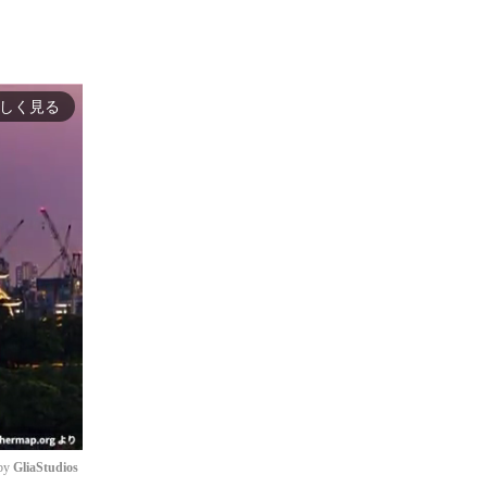
しく見る
by 
GliaStudios