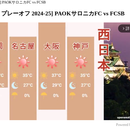
AOKサロニカFC vs FCSB
フ 2024-25] PAOKサロニカFC vs FCSB
詳
arrow_forward_ios
Powered 