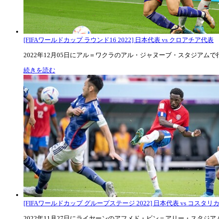
[FIFAワールドカップ ラウンド16 2022] 日本代表 vs クロアチア代表
2022年12月05日にアル＝ワクラのアル・ジャヌーブ・スタジアムで行な
続きを読む
[FIFAワールドカップ グループステージ 2022] 日本代表 vs コスタリカ代
2022年11月27日にライヤーンのアフメド・ビン＝アリー・スタジアムで